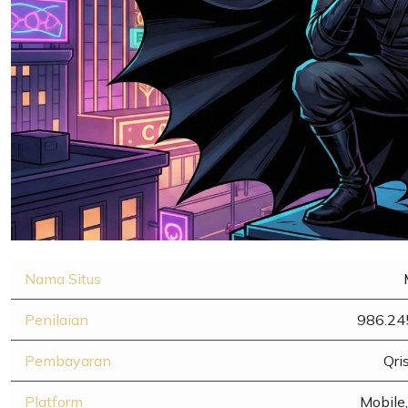
Nama Situs
Penilaian
986.24
Pembayaran
Qri
Platform
Mobile,