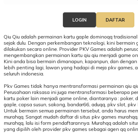
LOGIN
DAFTAR
Qiu Qiu
adalah permainan kartu gaple dominoqq tradisional
sejak dulu. Dengan perkembangan teknologi, kini bermain g
dilakukan secara online. Provider
PKV Games
adalah perus
mengembangkan permainan kartu qiu qiu menjadi game onl
Kini anda bisa bermain dimanapun, kapanpun, dan dengan
lebih penting lagi, lawan yang hadapi di meja pkv games, ad
seluruh indonesia.
Pkv Games tidak hanya mentransformasi permainan qiu qiu
Perusahaan raksasa ini juga mentransformasi beberapa pe
kartu poker lain menjadi game online, diantaranya : poker,
gaple, capsa susun, sakong, bandar66, aduqq, pkv slot, pkv li
Untuk bermain semua permainan tersebut, anda harus memil
murahqq. Sangat mudah daftar di situs pkv games murahqq.
murahqq, lalu isi form pendaftarannya.
Murahqq
adalah situ
yang dipilih oleh provider pkv games sebagai agen qq onlin