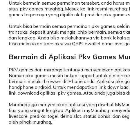
Untuk bermain semua permainan tersebut, anda harus mem
situs pkv games murahqq. Masuk ke link resmi murahqq, l
games terpercaya yang dipilih oleh provider pkv games s
Untuk bisa bermain semua permainan pkv games, selain 
transaksi deposit untuk mengisi chip bermain. semua t
dan lengkap. Anda bisa melakukannya via bank lokal seperti
bisa melakukan transaksi via QRIS, ewallet dana, ovo, gopa
Bermain di Aplikasi Pkv Games M
PKV games dan murahqq tentunya menyediakan aplikasi
Namun pkv games masih belum support untuk dimainkan l
bermain melalui browser di iPhone anda. Aplikasi pkv ga
handphone android. Untuk mendapatkan link download, 
link download aplikasi pkv games. Atau anda juga bisa d
Murahqq juga menyediakan aplikasi yang disebut MyMurah
fitur yang sangat lengkap. Aplikasi myMurahqq menyediak
livescore, prediksi togel, demo slot, status bonus, dan s
oleh pihak murahqq.