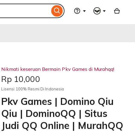
Nikmati keseruan Bermain Pkv Games di Murahqq!
Price:
Rp 10,000
Lisensi 100% Resmi Di Indonesia
Pkv Games | Domino Qiu
Qiu | DominoQQ | Situs
Judi QQ Online | MurahQQ