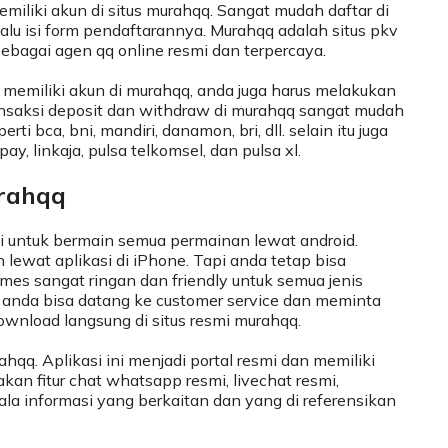
iliki akun di situs murahqq. Sangat mudah daftar di
alu isi form pendaftarannya.
Murahqq
adalah situs pkv
ebagai agen qq online resmi dan terpercaya.
memiliki akun di murahqq, anda juga harus melakukan
ransaksi deposit dan withdraw di murahqq sangat mudah
 bca, bni, mandiri, danamon, bri, dll. selain itu juga
y, linkaja, pulsa telkomsel, dan pulsa xl.
urahqq
 untuk bermain semua permainan lewat android.
ewat aplikasi di iPhone. Tapi anda tetap bisa
mes sangat ringan dan friendly untuk semua jenis
anda bisa datang ke customer service dan meminta
ownload langsung di situs resmi murahqq.
qq. Aplikasi ini menjadi portal resmi dan memiliki
an fitur chat whatsapp resmi, livechat resmi,
egala informasi yang berkaitan dan yang di referensikan