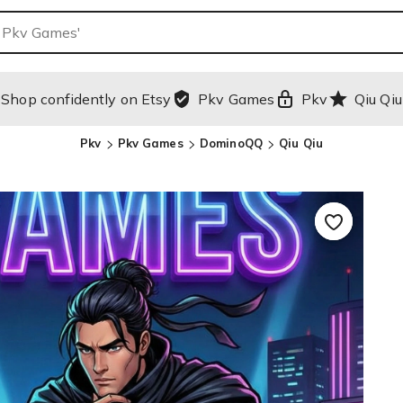
Shop confidently on Etsy
Pkv Games
Pkv
Qiu Qiu
Pkv
Pkv Games
DominoQQ
Qiu Qiu