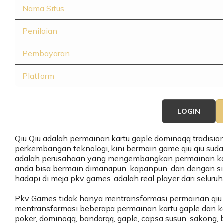
Nama Situs
Penilaian
Pembayaran
Platform
LOGIN
Qiu Qiu
adalah permainan kartu gaple dominoqq tradision
perkembangan teknologi, kini bermain game qiu qiu sudah
adalah perusahaan yang mengembangkan permainan kartu
anda bisa bermain dimanapun, kapanpun, dan dengan sia
hadapi di meja pkv games, adalah real player dari seluruh
Pkv Games tidak hanya mentransformasi permainan qiu q
mentransformasi beberapa permainan kartu gaple dan kar
poker,
dominoqq
, bandarqq, gaple, capsa susun, sakong, b