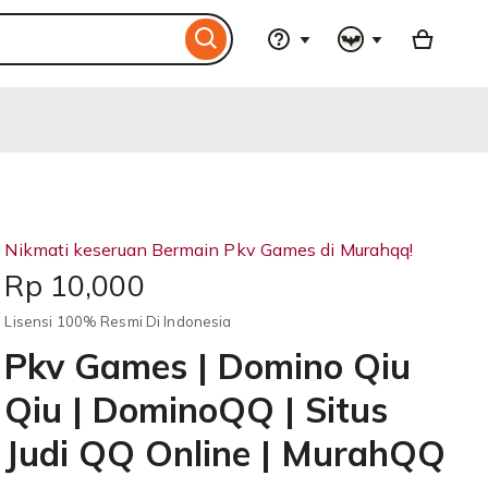
Nikmati keseruan Bermain Pkv Games di Murahqq!
Price:
Rp 10,000
Lisensi 100% Resmi Di Indonesia
Pkv Games | Domino Qiu
Qiu | DominoQQ | Situs
Judi QQ Online | MurahQQ