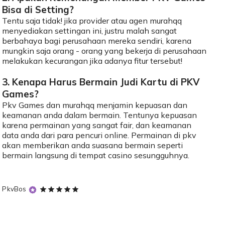
Bisa di Setting?
Tentu saja tidak! jika provider atau agen murahqq
menyediakan settingan ini, justru malah sangat
berbahaya bagi perusahaan mereka sendiri, karena
mungkin saja orang - orang yang bekerja di perusahaan
melakukan kecurangan jika adanya fitur tersebut!
3. Kenapa Harus Bermain Judi Kartu di PKV
Games?
Pkv Games dan murahqq menjamin kepuasan dan
keamanan anda dalam bermain. Tentunya kepuasan
karena permainan yang sangat fair, dan keamanan
data anda dari para pencuri online. Permainan di pkv
akan memberikan anda suasana bermain seperti
bermain langsung di tempat casino sesungguhnya.
5
PkvBos
out
of
5