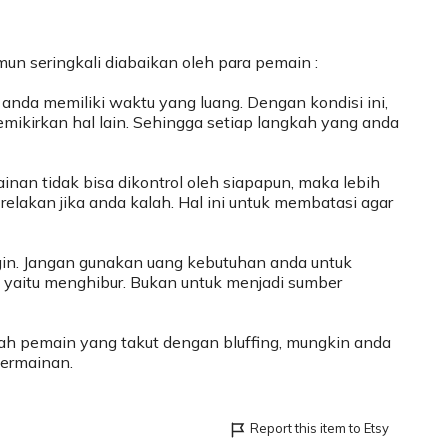
un seringkali diabaikan oleh para pemain :
anda memiliki waktu yang luang. Dengan kondisi ini,
mikirkan hal lain. Sehingga setiap langkah yang anda
inan tidak bisa dikontrol oleh siapapun, maka lebih
lakan jika anda kalah. Hal ini untuk membatasi agar
gin. Jangan gunakan uang kebutuhan anda untuk
, yaitu menghibur. Bukan untuk menjadi sumber
alah pemain yang takut dengan bluffing, mungkin anda
permainan.
Report this item to Etsy