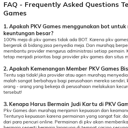
FAQ - Frequently Asked Questions T
Games
1. Apakah PKV Games menggunakan bot untuk
keuntungan besar?
100% meja di pkv games tidak ada BOT. Karena pkv games
bergerak di bidang jasa penyedia meja. Dan murahqq berp
membantu provider mengurus administrasi setiap pemain
tetap menjadi prioritas bagi provider pkv games dan situs 
2. Apakah Kemenangan Member PKV Games Bisa
Tentu saja tidak! jika provider atau agen murahqq menyediak
malah sangat berbahaya bagi perusahaan mereka sendiri, 
orang - orang yang bekerja di perusahaan melakukan kecura
tersebut!
3. Kenapa Harus Bermain Judi Kartu di PKV Ga
Pkv Games dan murahqq menjamin kepuasan dan keamana
Tentunya kepuasan karena permainan yang sangat fair, 
dari para pencuri online. Permainan di pkv akan memberi
bermain seperti bermain langsung di tempat casino sesun