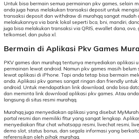
Untuk bisa bermain semua permainan pkv games, selain me
anda juga harus melakukan transaksi deposit untuk mengis
transaksi deposit dan withdraw di murahqq sangat mudah 
melakukannya via bank lokal seperti bca, bni, mandiri, danamo
juga bisa melakukan transaksi via QRIS, ewallet dana, ovo, g
telkomsel, dan pulsa xl.
Bermain di Aplikasi Pkv Games Mur
PKV games dan murahqq tentunya menyediakan aplikasi u
permainan lewat android. Namun pkv games masih belum 
lewat aplikasi di iPhone. Tapi anda tetap bisa bermain mel
anda. Aplikasi pkv games sangat ringan dan friendly untu
android. Untuk mendapatkan link download, anda bisa data
dan meminta link download aplikasi pkv games. Atau anda
langsung di situs resmi murahqq.
Murahqq juga menyediakan aplikasi yang disebut MyMurahqq
portal resmi dan memiliki fitur yang sangat lengkap. Apli
menyediakan fitur chat whatsapp resmi, livechat resmi, lives
demo slot, status bonus, dan segala informasi yang berkait
referensikan oleh pihak murahqq.