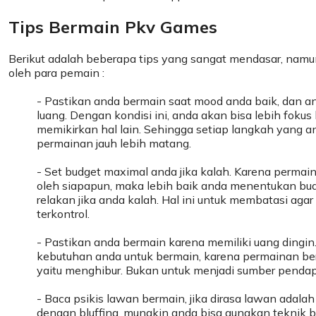
Tips Bermain Pkv Games
Berikut adalah beberapa tips yang sangat mendasar, namun
oleh para pemain :
- Pastikan anda bermain saat mood anda baik, dan a
luang. Dengan kondisi ini, anda akan bisa lebih foku
memikirkan hal lain. Sehingga setiap langkah yang a
permainan jauh lebih matang.
- Set budget maximal anda jika kalah. Karena permain
oleh siapapun, maka lebih baik anda menentukan bu
relakan jika anda kalah. Hal ini untuk membatasi aga
terkontrol.
- Pastikan anda bermain karena memiliki uang dingi
kebutuhan anda untuk bermain, karena permainan ber
yaitu menghibur. Bukan untuk menjadi sumber penda
- Baca psikis lawan bermain, jika dirasa lawan adala
dengan bluffing, mungkin anda bisa gunakan teknik bl