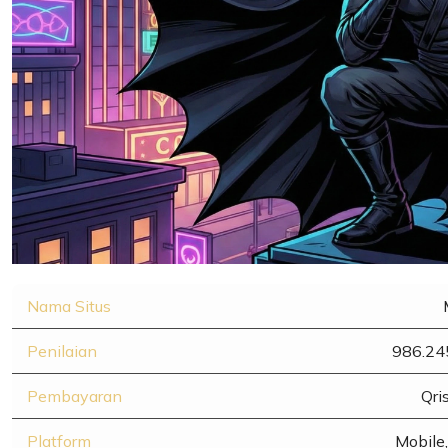
Nama Situs
Penilaian
986.24
Pembayaran
Qri
Platform
Mobile,