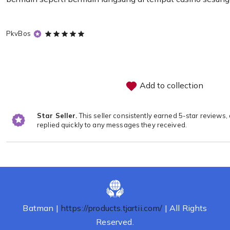
5
PkvBos
out
of
5
stars
Add to collection
Star Seller.
This seller consistently earned 5-star reviews,
replied quickly to any messages they received.
Loading...
Batman |
https://products.tjartii.com/
| All Rights
Reserved.