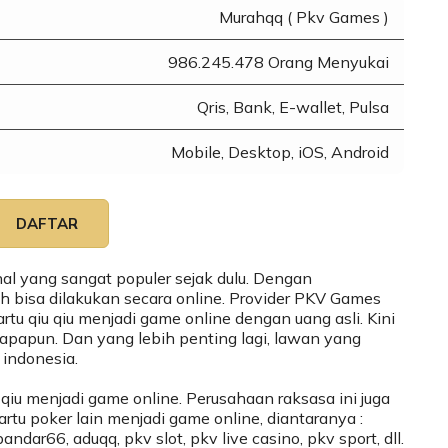
Murahqq ( Pkv Games )
986.245.478 Orang Menyukai
Qris, Bank, E-wallet, Pulsa
Mobile, Desktop, iOS, Android
DAFTAR
al yang sangat populer sejak dulu. Dengan
 bisa dilakukan secara online. Provider
PKV Games
 qiu qiu menjadi game online dengan uang asli. Kini
papun. Dan yang lebih penting lagi, lawan yang
 indonesia.
iu menjadi game online. Perusahaan raksasa ini juga
tu poker lain menjadi game online, diantaranya :
andar66, aduqq, pkv slot, pkv live casino, pkv sport, dll.