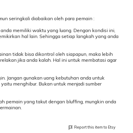
un seringkali diabaikan oleh para pemain :
anda memiliki waktu yang luang. Dengan kondisi ini,
mikirkan hal lain. Sehingga setiap langkah yang anda
inan tidak bisa dikontrol oleh siapapun, maka lebih
lakan jika anda kalah. Hal ini untuk membatasi agar
gin. Jangan gunakan uang kebutuhan anda untuk
, yaitu menghibur. Bukan untuk menjadi sumber
alah pemain yang takut dengan bluffing, mungkin anda
permainan.
Report this item to Etsy