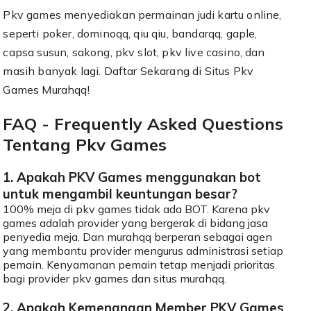
Pkv games menyediakan permainan judi kartu online,
seperti poker, dominoqq, qiu qiu, bandarqq, gaple,
capsa susun, sakong, pkv slot, pkv live casino, dan
masih banyak lagi. Daftar Sekarang di Situs Pkv
Games Murahqq!
FAQ - Frequently Asked Questions
Tentang Pkv Games
1. Apakah PKV Games menggunakan bot
untuk mengambil keuntungan besar?
100% meja di pkv games tidak ada BOT. Karena pkv
games adalah provider yang bergerak di bidang jasa
penyedia meja. Dan murahqq berperan sebagai agen
yang membantu provider mengurus administrasi setiap
pemain. Kenyamanan pemain tetap menjadi prioritas
bagi provider pkv games dan situs murahqq.
2. Apakah Kemenangan Member PKV Games