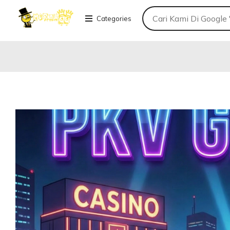
Skip
Search
Pkv
to
Categories
for
Games
Content
items
or
shops