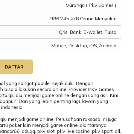
Murahqq ( Pkv Games )
986.245.478 Orang Menyukai
Qris, Bank, E-wallet, Pulsa
Mobile, Desktop, iOS, Android
DAFTAR
al yang sangat populer sejak dulu. Dengan
 bisa dilakukan secara online. Provider
PKV Games
 qiu qiu menjadi game online dengan uang asli. Kini
papun. Dan yang lebih penting lagi, lawan yang
 indonesia.
iu menjadi game online. Perusahaan raksasa ini juga
tu poker lain menjadi game online, diantaranya :
andar66, aduqq, pkv slot, pkv live casino, pkv sport, dll.