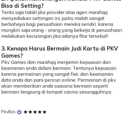
Bisa di Setting?
Tentu saja tidak! jika provider atau agen murahqq
menyediakan settingan ini, justru malah sangat
berbahaya bagi perusahaan mereka sendiri, karena
mungkin saja orang - orang yang bekerja di perusahaan
melakukan kecurangan jika adanya fitur tersebut!
3. Kenapa Harus Bermain Judi Kartu di PKV
Games?
Pkv Games dan murahqq menjamin kepuasan dan
keamanan anda dalam bermain. Tentunya kepuasan
karena permainan yang sangat fair, dan keamanan
data anda dari para pencuri online. Permainan di pkv
akan memberikan anda suasana bermain seperti
bermain langsung di tempat casino sesungguhnya.
5
PkvBos
out
of
5