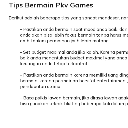
Tips Bermain Pkv Games
Berikut adalah beberapa tips yang sangat mendasar, nam
- Pastikan anda bermain saat mood anda baik, dan 
anda akan bisa lebih fokus bermain tanpa harus me
ambil dalam permainan jauh lebih matang.
- Set budget maximal anda jika kalah. Karena perma
baik anda menentukan budget maximal yang anda re
keuangan anda tetap terkontrol.
- Pastikan anda bermain karena memiliki uang din
bermain, karena permainan bersifat entertainment
pendapatan utama.
- Baca psikis lawan bermain, jika dirasa lawan ad
bisa gunakan teknik bluffing beberapa kali dalam 