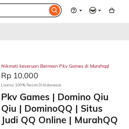
Nikmati keseruan Bermain Pkv Games di Murahqq!
Price:
Rp 10,000
Lisensi 100% Resmi Di Indonesia
Pkv Games | Domino Qiu
Qiu | DominoQQ | Situs
Judi QQ Online | MurahQQ