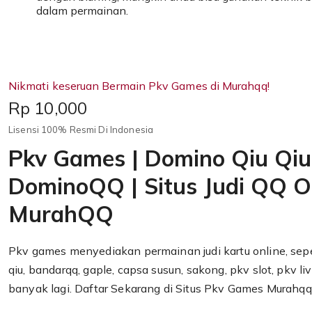
dalam permainan.
Nikmati keseruan Bermain Pkv Games di Murahqq!
Price:
Rp 10,000
Lisensi 100% Resmi Di Indonesia
Pkv Games | Domino Qiu Qiu
DominoQQ | Situs Judi QQ On
MurahQQ
Pkv games menyediakan permainan judi kartu online, seper
qiu, bandarqq, gaple, capsa susun, sakong, pkv slot, pkv li
banyak lagi. Daftar Sekarang di Situs Pkv Games Murahqq