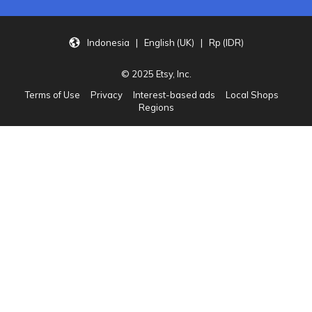
Indonesia | English (UK) | Rp (IDR)
© 2025 Etsy, Inc.
Terms of Use
Privacy
Interest-based ads
Local Shops
Regions