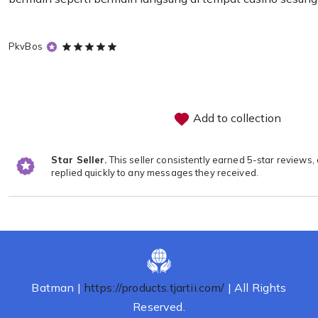
5
PkvBos
out
of
5
stars
Add to collection
Star Seller.
This seller consistently earned 5-star reviews,
replied quickly to any messages they received.
Loading...
Batman |
https://products.tjartii.com/
| All Rights
Reserved.