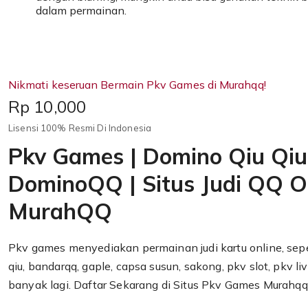
dalam permainan.
Nikmati keseruan Bermain Pkv Games di Murahqq!
Price:
Rp 10,000
Lisensi 100% Resmi Di Indonesia
Pkv Games | Domino Qiu Qiu
DominoQQ | Situs Judi QQ On
MurahQQ
Pkv games menyediakan permainan judi kartu online, seper
qiu, bandarqq, gaple, capsa susun, sakong, pkv slot, pkv li
banyak lagi. Daftar Sekarang di Situs Pkv Games Murahqq