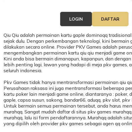
LOGIN
DAFTAR
Qiu Qiu
adalah permainan kartu gaple dominoqq tradisional
sejak dulu. Dengan perkembangan teknologi, kini bermain g
dilakukan secara online. Provider
PKV Games
adalah perus
mengembangkan permainan kartu qiu qiu menjadi game onl
Kini anda bisa bermain dimanapun, kapanpun, dan dengan
lebih penting lagi, lawan yang hadapi di meja pkv games, ad
seluruh indonesia.
Pkv Games tidak hanya mentransformasi permainan qiu qiu
Perusahaan raksasa ini juga mentransformasi beberapa pe
kartu poker lain menjadi game online, diantaranya : poker,
gaple, capsa susun, sakong, bandar66, aduqq, pkv slot, pkv li
Untuk bermain semua permainan tersebut, anda harus memil
murahqq. Sangat mudah daftar di situs pkv games murahqq.
murahqq, lalu isi form pendaftarannya.
Murahqq
adalah situ
yang dipilih oleh provider pkv games sebagai agen qq onlin