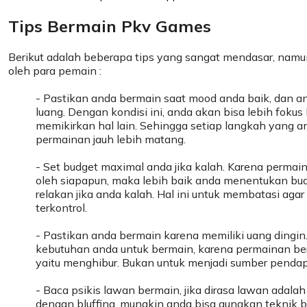
Tips Bermain Pkv Games
Berikut adalah beberapa tips yang sangat mendasar, namun
oleh para pemain :
- Pastikan anda bermain saat mood anda baik, dan a
luang. Dengan kondisi ini, anda akan bisa lebih foku
memikirkan hal lain. Sehingga setiap langkah yang a
permainan jauh lebih matang.
- Set budget maximal anda jika kalah. Karena permain
oleh siapapun, maka lebih baik anda menentukan bu
relakan jika anda kalah. Hal ini untuk membatasi aga
terkontrol.
- Pastikan anda bermain karena memiliki uang dingi
kebutuhan anda untuk bermain, karena permainan ber
yaitu menghibur. Bukan untuk menjadi sumber penda
- Baca psikis lawan bermain, jika dirasa lawan adala
dengan bluffing, mungkin anda bisa gunakan teknik bl