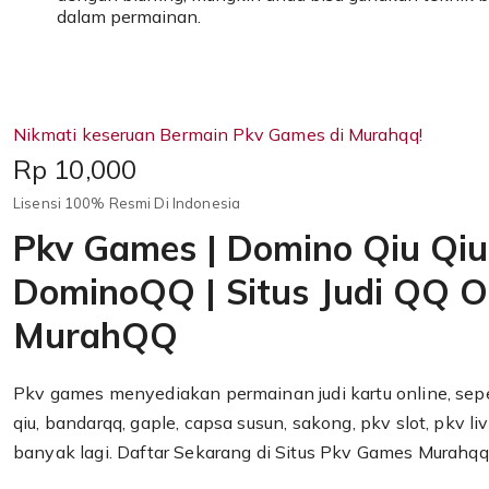
dalam permainan.
Nikmati keseruan Bermain Pkv Games di Murahqq!
Price:
Rp 10,000
Lisensi 100% Resmi Di Indonesia
Pkv Games | Domino Qiu Qiu
DominoQQ | Situs Judi QQ On
MurahQQ
Pkv games menyediakan permainan judi kartu online, seper
qiu, bandarqq, gaple, capsa susun, sakong, pkv slot, pkv li
banyak lagi. Daftar Sekarang di Situs Pkv Games Murahqq