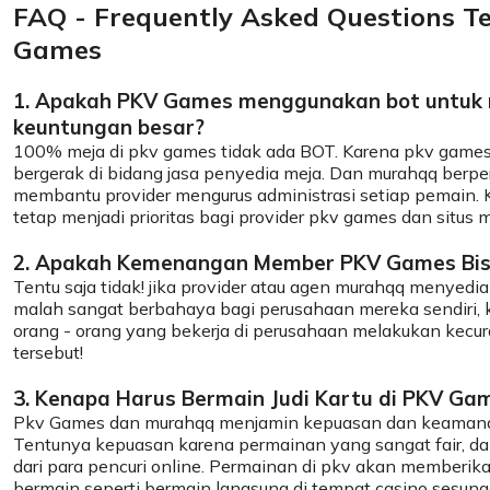
FAQ - Frequently Asked Questions T
Games
1. Apakah PKV Games menggunakan bot untuk
keuntungan besar?
100% meja di pkv games tidak ada BOT. Karena pkv games
bergerak di bidang jasa penyedia meja. Dan murahqq berp
membantu provider mengurus administrasi setiap pemain
tetap menjadi prioritas bagi provider pkv games dan situs 
2. Apakah Kemenangan Member PKV Games Bisa
Tentu saja tidak! jika provider atau agen murahqq menyediak
malah sangat berbahaya bagi perusahaan mereka sendiri, 
orang - orang yang bekerja di perusahaan melakukan kecura
tersebut!
3. Kenapa Harus Bermain Judi Kartu di PKV Ga
Pkv Games dan murahqq menjamin kepuasan dan keamana
Tentunya kepuasan karena permainan yang sangat fair, 
dari para pencuri online. Permainan di pkv akan memberi
bermain seperti bermain langsung di tempat casino sesun