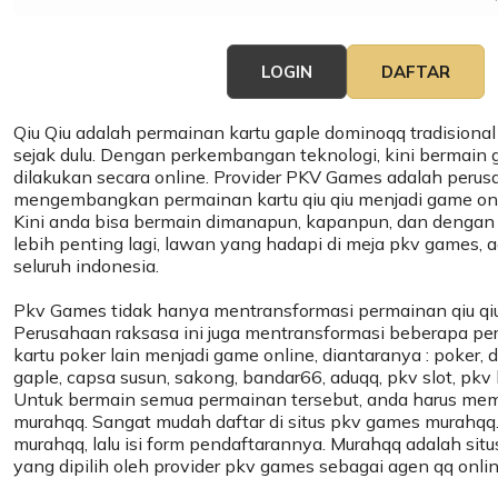
LOGIN
DAFTAR
Qiu Qiu
adalah permainan kartu gaple dominoqq tradisional
sejak dulu. Dengan perkembangan teknologi, kini bermain g
dilakukan secara online. Provider
PKV Games
adalah perus
mengembangkan permainan kartu qiu qiu menjadi game onl
Kini anda bisa bermain dimanapun, kapanpun, dan dengan
lebih penting lagi, lawan yang hadapi di meja pkv games, ad
seluruh indonesia.
Pkv Games tidak hanya mentransformasi permainan qiu qiu
Perusahaan raksasa ini juga mentransformasi beberapa pe
kartu poker lain menjadi game online, diantaranya : poker,
gaple, capsa susun, sakong, bandar66, aduqq, pkv slot, pkv li
Untuk bermain semua permainan tersebut, anda harus memil
murahqq. Sangat mudah daftar di situs pkv games murahqq.
murahqq, lalu isi form pendaftarannya.
Murahqq
adalah situ
yang dipilih oleh provider pkv games sebagai agen qq onlin