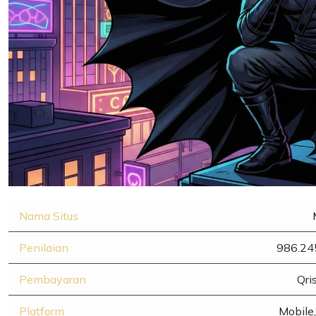
Nama Situs
Penilaian
986.24
Pembayaran
Qri
Platform
Mobile,