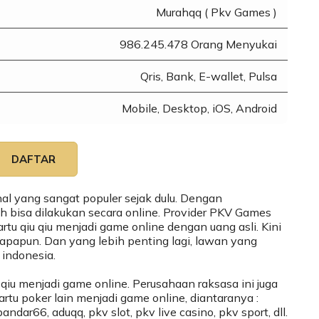
Murahqq ( Pkv Games )
986.245.478 Orang Menyukai
Qris, Bank, E-wallet, Pulsa
Mobile, Desktop, iOS, Android
DAFTAR
al yang sangat populer sejak dulu. Dengan
 bisa dilakukan secara online. Provider
PKV Games
 qiu qiu menjadi game online dengan uang asli. Kini
papun. Dan yang lebih penting lagi, lawan yang
 indonesia.
iu menjadi game online. Perusahaan raksasa ini juga
tu poker lain menjadi game online, diantaranya :
andar66, aduqq, pkv slot, pkv live casino, pkv sport, dll.