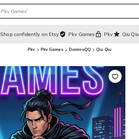
Shop confidently on Etsy
Pkv Games
Pkv
Qiu Qiu
Pkv
Pkv Games
DominoQQ
Qiu Qiu