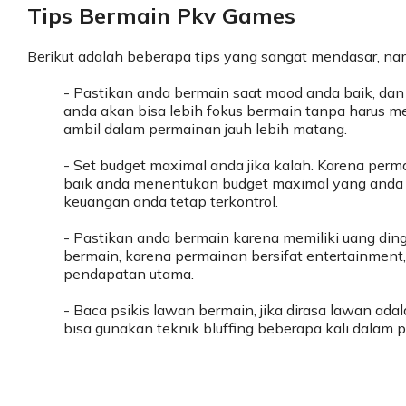
Tips Bermain Pkv Games
Berikut adalah beberapa tips yang sangat mendasar, nam
- Pastikan anda bermain saat mood anda baik, dan 
anda akan bisa lebih fokus bermain tanpa harus me
ambil dalam permainan jauh lebih matang.
- Set budget maximal anda jika kalah. Karena perma
baik anda menentukan budget maximal yang anda re
keuangan anda tetap terkontrol.
- Pastikan anda bermain karena memiliki uang din
bermain, karena permainan bersifat entertainment
pendapatan utama.
- Baca psikis lawan bermain, jika dirasa lawan ad
bisa gunakan teknik bluffing beberapa kali dalam 