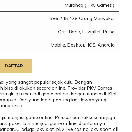
Murahqq ( Pkv Games )
986.245.478 Orang Menyukai
Qris, Bank, E-wallet, Pulsa
Mobile, Desktop, iOS, Android
DAFTAR
al yang sangat populer sejak dulu. Dengan
 bisa dilakukan secara online. Provider
PKV Games
 qiu qiu menjadi game online dengan uang asli. Kini
papun. Dan yang lebih penting lagi, lawan yang
 indonesia.
iu menjadi game online. Perusahaan raksasa ini juga
tu poker lain menjadi game online, diantaranya :
andar66, aduqq, pkv slot, pkv live casino, pkv sport, dll.