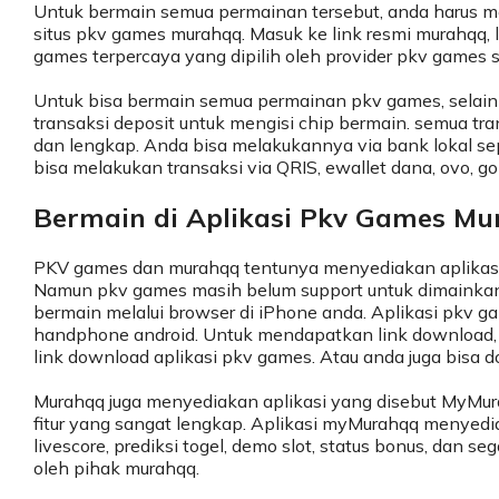
Untuk bermain semua permainan tersebut, anda harus mem
situs pkv games murahqq. Masuk ke link resmi murahqq, l
games terpercaya yang dipilih oleh provider pkv games s
Untuk bisa bermain semua permainan pkv games, selain 
transaksi deposit untuk mengisi chip bermain. semua t
dan lengkap. Anda bisa melakukannya via bank lokal seperti
bisa melakukan transaksi via QRIS, ewallet dana, ovo, gopa
Bermain di Aplikasi Pkv Games M
PKV games dan murahqq tentunya menyediakan aplikasi
Namun pkv games masih belum support untuk dimainkan l
bermain melalui browser di iPhone anda. Aplikasi pkv ga
handphone android. Untuk mendapatkan link download, 
link download aplikasi pkv games. Atau anda juga bisa d
Murahqq juga menyediakan aplikasi yang disebut MyMurah
fitur yang sangat lengkap. Aplikasi myMurahqq menyediak
livescore, prediksi togel, demo slot, status bonus, dan s
oleh pihak murahqq.