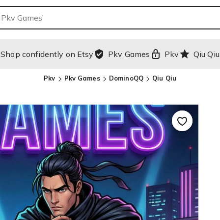
Shop confidently on Etsy
Pkv Games
Pkv
Qiu Qiu
Pkv
Pkv Games
DominoQQ
Qiu Qiu