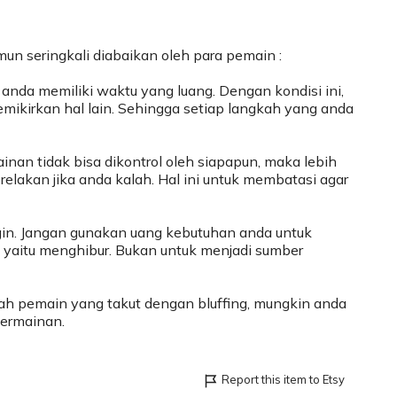
un seringkali diabaikan oleh para pemain :
anda memiliki waktu yang luang. Dengan kondisi ini,
mikirkan hal lain. Sehingga setiap langkah yang anda
inan tidak bisa dikontrol oleh siapapun, maka lebih
lakan jika anda kalah. Hal ini untuk membatasi agar
gin. Jangan gunakan uang kebutuhan anda untuk
, yaitu menghibur. Bukan untuk menjadi sumber
alah pemain yang takut dengan bluffing, mungkin anda
permainan.
Report this item to Etsy