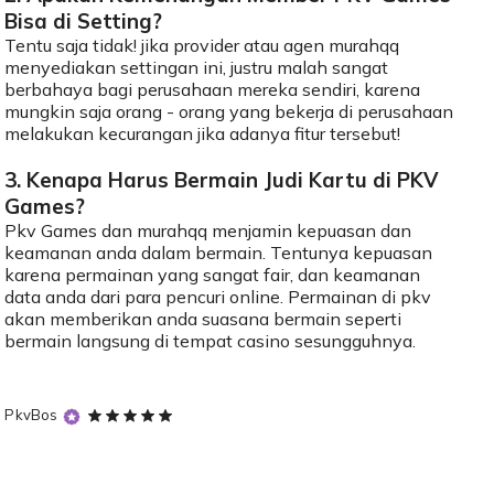
Bisa di Setting?
Tentu saja tidak! jika provider atau agen murahqq
menyediakan settingan ini, justru malah sangat
berbahaya bagi perusahaan mereka sendiri, karena
mungkin saja orang - orang yang bekerja di perusahaan
melakukan kecurangan jika adanya fitur tersebut!
3. Kenapa Harus Bermain Judi Kartu di PKV
Games?
Pkv Games dan murahqq menjamin kepuasan dan
keamanan anda dalam bermain. Tentunya kepuasan
karena permainan yang sangat fair, dan keamanan
data anda dari para pencuri online. Permainan di pkv
akan memberikan anda suasana bermain seperti
bermain langsung di tempat casino sesungguhnya.
5
PkvBos
out
of
5