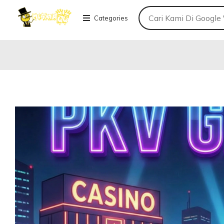
Skip
Search
Pkv
to
Categories
for
Games
Content
items
or
shops