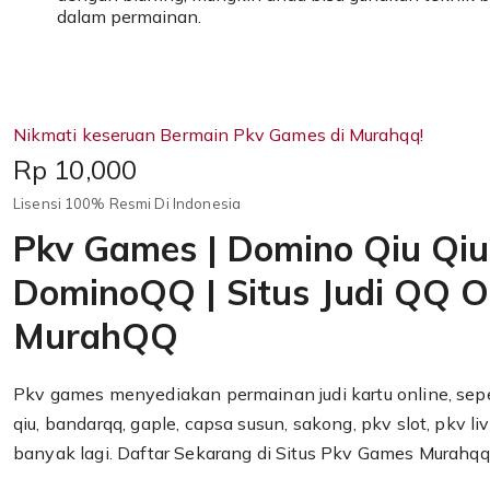
dalam permainan.
Nikmati keseruan Bermain Pkv Games di Murahqq!
Price:
Rp 10,000
Lisensi 100% Resmi Di Indonesia
Pkv Games | Domino Qiu Qiu
DominoQQ | Situs Judi QQ On
MurahQQ
Pkv games menyediakan permainan judi kartu online, seper
qiu, bandarqq, gaple, capsa susun, sakong, pkv slot, pkv li
banyak lagi. Daftar Sekarang di Situs Pkv Games Murahqq