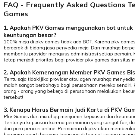
FAQ - Frequently Asked Questions T
Games
1. Apakah PKV Games menggunakan bot untuk
keuntungan besar?
100% meja di pkv games tidak ada BOT. Karena pkv games
bergerak di bidang jasa penyedia meja. Dan murahqq berp
membantu provider mengurus administrasi setiap pemain
tetap menjadi prioritas bagi provider pkv games dan situs 
2. Apakah Kemenangan Member PKV Games Bisa
Tentu saja tidak! jika provider atau agen murahqq menyediak
malah sangat berbahaya bagi perusahaan mereka sendiri, 
orang - orang yang bekerja di perusahaan melakukan kecura
tersebut!
3. Kenapa Harus Bermain Judi Kartu di PKV Ga
Pkv Games dan murahqq menjamin kepuasan dan keamana
Tentunya kepuasan karena permainan yang sangat fair, 
dari para pencuri online. Permainan di pkv akan memberi
bermain seperti bermain langsung di tempat casino sesun