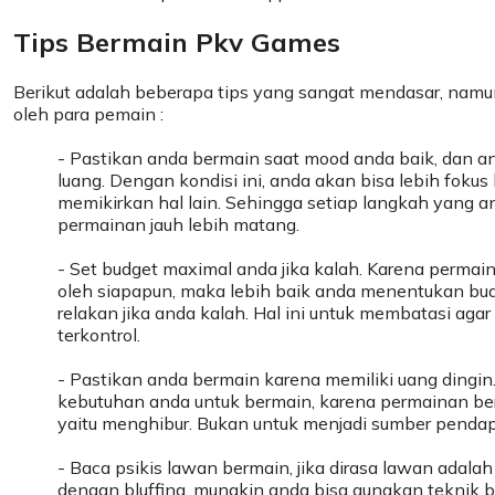
Tips Bermain Pkv Games
Berikut adalah beberapa tips yang sangat mendasar, namun
oleh para pemain :
- Pastikan anda bermain saat mood anda baik, dan a
luang. Dengan kondisi ini, anda akan bisa lebih foku
memikirkan hal lain. Sehingga setiap langkah yang a
permainan jauh lebih matang.
- Set budget maximal anda jika kalah. Karena permain
oleh siapapun, maka lebih baik anda menentukan bu
relakan jika anda kalah. Hal ini untuk membatasi aga
terkontrol.
- Pastikan anda bermain karena memiliki uang dingi
kebutuhan anda untuk bermain, karena permainan ber
yaitu menghibur. Bukan untuk menjadi sumber penda
- Baca psikis lawan bermain, jika dirasa lawan adala
dengan bluffing, mungkin anda bisa gunakan teknik bl