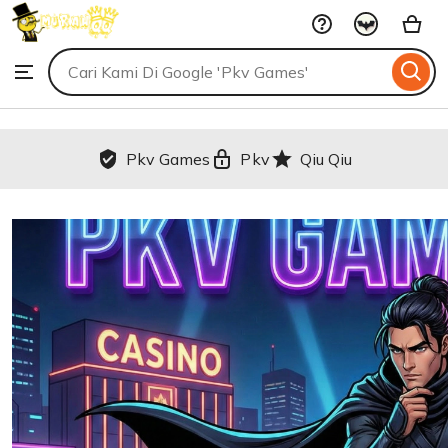
Pkv
Skip
Games
to
Search
Browse
ontent
for
items
or
shops
Pkv Games
Pkv
Qiu Qiu