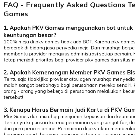
FAQ - Frequently Asked Questions T
Games
1. Apakah PKV Games menggunakan bot untuk
keuntungan besar?
100% meja di pkv games tidak ada BOT. Karena pkv games
bergerak di bidang jasa penyedia meja. Dan murahqq berp
membantu provider mengurus administrasi setiap pemain
tetap menjadi prioritas bagi provider pkv games dan situs 
2. Apakah Kemenangan Member PKV Games Bisa
Tentu saja tidak! jika provider atau agen murahqq menyediak
malah sangat berbahaya bagi perusahaan mereka sendiri, 
orang - orang yang bekerja di perusahaan melakukan kecura
tersebut!
3. Kenapa Harus Bermain Judi Kartu di PKV Ga
Pkv Games dan murahqq menjamin kepuasan dan keamana
Tentunya kepuasan karena permainan yang sangat fair, 
dari para pencuri online. Permainan di pkv akan memberi
bermain seperti bermain langsung di tempat casino sesun