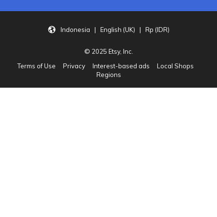
Indonesia | English (UK) | Rp (IDR)
© 2025 Etsy, Inc.
Terms of Use
Privacy
Interest-based ads
Local Shops
Regions