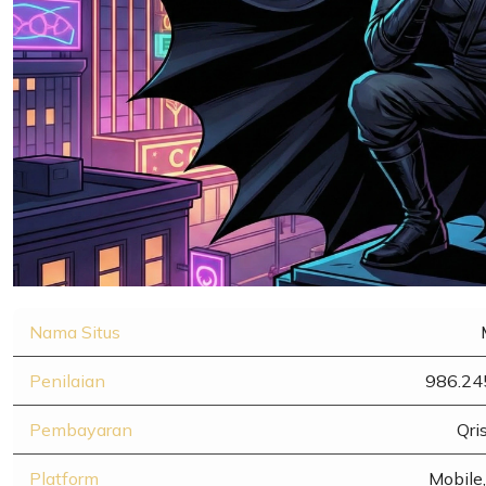
Nama Situs
Penilaian
986.24
Pembayaran
Qri
Platform
Mobile,