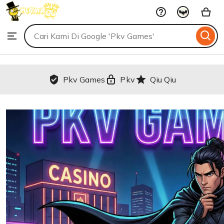
Pkv
Skip
Games
to
Search
Browse
ontent
for
items
or
shops
Pkv Games
Pkv
Qiu Qiu