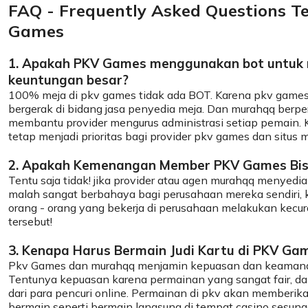
FAQ - Frequently Asked Questions T
Games
1. Apakah PKV Games menggunakan bot untuk
keuntungan besar?
100% meja di pkv games tidak ada BOT. Karena pkv games
bergerak di bidang jasa penyedia meja. Dan murahqq berp
membantu provider mengurus administrasi setiap pemain
tetap menjadi prioritas bagi provider pkv games dan situs 
2. Apakah Kemenangan Member PKV Games Bisa
Tentu saja tidak! jika provider atau agen murahqq menyediak
malah sangat berbahaya bagi perusahaan mereka sendiri, 
orang - orang yang bekerja di perusahaan melakukan kecura
tersebut!
3. Kenapa Harus Bermain Judi Kartu di PKV Ga
Pkv Games dan murahqq menjamin kepuasan dan keamana
Tentunya kepuasan karena permainan yang sangat fair, 
dari para pencuri online. Permainan di pkv akan memberi
bermain seperti bermain langsung di tempat casino sesun