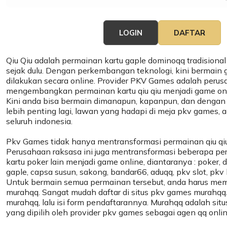
LOGIN
DAFTAR
Qiu Qiu
adalah permainan kartu gaple dominoqq tradisional
sejak dulu. Dengan perkembangan teknologi, kini bermain g
dilakukan secara online. Provider
PKV Games
adalah perus
mengembangkan permainan kartu qiu qiu menjadi game onl
Kini anda bisa bermain dimanapun, kapanpun, dan dengan
lebih penting lagi, lawan yang hadapi di meja pkv games, ad
seluruh indonesia.
Pkv Games tidak hanya mentransformasi permainan qiu qiu
Perusahaan raksasa ini juga mentransformasi beberapa pe
kartu poker lain menjadi game online, diantaranya : poker,
gaple, capsa susun, sakong, bandar66, aduqq, pkv slot, pkv li
Untuk bermain semua permainan tersebut, anda harus memil
murahqq. Sangat mudah daftar di situs pkv games murahqq.
murahqq, lalu isi form pendaftarannya.
Murahqq
adalah situ
yang dipilih oleh provider pkv games sebagai agen qq onlin