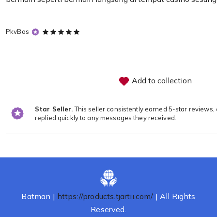
5
PkvBos
out
of
5
stars
Add to collection
Star Seller.
This seller consistently earned 5-star reviews,
replied quickly to any messages they received.
Loading...
Batman |
https://products.tjartii.com/
| All Rights
Reserved.