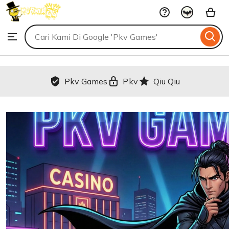
Pkv
Skip
Games
to
Search
Browse
ontent
for
items
or
shops
Pkv Games
Pkv
Qiu Qiu