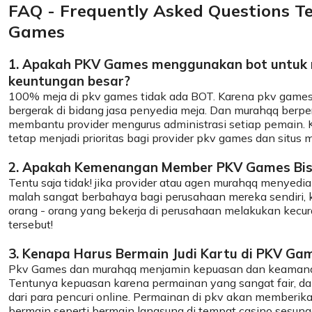
FAQ - Frequently Asked Questions T
Games
1. Apakah PKV Games menggunakan bot untuk
keuntungan besar?
100% meja di pkv games tidak ada BOT. Karena pkv games
bergerak di bidang jasa penyedia meja. Dan murahqq berp
membantu provider mengurus administrasi setiap pemain
tetap menjadi prioritas bagi provider pkv games dan situs 
2. Apakah Kemenangan Member PKV Games Bisa
Tentu saja tidak! jika provider atau agen murahqq menyediak
malah sangat berbahaya bagi perusahaan mereka sendiri, 
orang - orang yang bekerja di perusahaan melakukan kecura
tersebut!
3. Kenapa Harus Bermain Judi Kartu di PKV Ga
Pkv Games dan murahqq menjamin kepuasan dan keamana
Tentunya kepuasan karena permainan yang sangat fair, 
dari para pencuri online. Permainan di pkv akan memberi
bermain seperti bermain langsung di tempat casino sesun