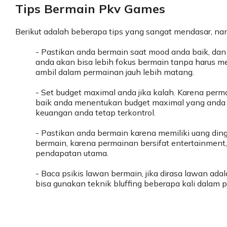
Tips Bermain Pkv Games
Berikut adalah beberapa tips yang sangat mendasar, nam
- Pastikan anda bermain saat mood anda baik, dan 
anda akan bisa lebih fokus bermain tanpa harus me
ambil dalam permainan jauh lebih matang.
- Set budget maximal anda jika kalah. Karena perma
baik anda menentukan budget maximal yang anda re
keuangan anda tetap terkontrol.
- Pastikan anda bermain karena memiliki uang din
bermain, karena permainan bersifat entertainment
pendapatan utama.
- Baca psikis lawan bermain, jika dirasa lawan ad
bisa gunakan teknik bluffing beberapa kali dalam 