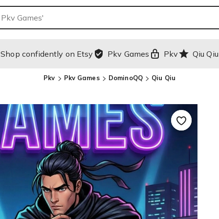
Shop confidently on Etsy
Pkv Games
Pkv
Qiu Qiu
Pkv
Pkv Games
DominoQQ
Qiu Qiu