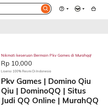
Nikmati keseruan Bermain Pkv Games di Murahqq!
Price:
Rp 10,000
Lisensi 100% Resmi Di Indonesia
Pkv Games | Domino Qiu
Qiu | DominoQQ | Situs
Judi QQ Online | MurahQQ