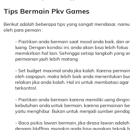
Tips Bermain Pkv Games
Berikut adalah beberapa tips yang sangat mendasar, namun
oleh para pemain :
- Pastikan anda bermain saat mood anda baik, dan a
luang. Dengan kondisi ini, anda akan bisa lebih foku
memikirkan hal lain. Sehingga setiap langkah yang a
permainan jauh lebih matang.
- Set budget maximal anda jika kalah. Karena permain
oleh siapapun, maka lebih baik anda menentukan bu
relakan jika anda kalah. Hal ini untuk membatasi aga
terkontrol.
- Pastikan anda bermain karena memiliki uang dingi
kebutuhan anda untuk bermain, karena permainan ber
yaitu menghibur. Bukan untuk menjadi sumber penda
- Baca psikis lawan bermain, jika dirasa lawan adala
dengan bluffing, mungkin anda bisa gunakan teknik bl