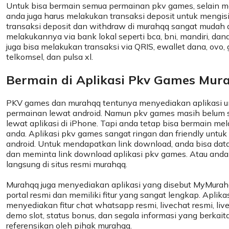
Untuk bisa bermain semua permainan pkv games, selain me
anda juga harus melakukan transaksi deposit untuk mengis
transaksi deposit dan withdraw di murahqq sangat mudah 
melakukannya via bank lokal seperti bca, bni, mandiri, danamo
juga bisa melakukan transaksi via QRIS, ewallet dana, ovo, g
telkomsel, dan pulsa xl.
Bermain di Aplikasi Pkv Games Mur
PKV games dan murahqq tentunya menyediakan aplikasi u
permainan lewat android. Namun pkv games masih belum 
lewat aplikasi di iPhone. Tapi anda tetap bisa bermain mel
anda. Aplikasi pkv games sangat ringan dan friendly untu
android. Untuk mendapatkan link download, anda bisa data
dan meminta link download aplikasi pkv games. Atau anda
langsung di situs resmi murahqq.
Murahqq juga menyediakan aplikasi yang disebut MyMurahqq
portal resmi dan memiliki fitur yang sangat lengkap. Apli
menyediakan fitur chat whatsapp resmi, livechat resmi, lives
demo slot, status bonus, dan segala informasi yang berkait
referensikan oleh pihak murahqq.