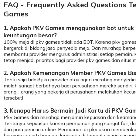
FAQ - Frequently Asked Questions T
Games
1. Apakah PKV Games menggunakan bot untuk
keuntungan besar?
100% meja di pkv games tidak ada BOT. Karena pkv games
bergerak di bidang jasa penyedia meja. Dan murahqq berp
membantu provider mengurus administrasi setiap pemain
tetap menjadi prioritas bagi provider pkv games dan situs 
2. Apakah Kemenangan Member PKV Games Bisa
Tentu saja tidak! jika provider atau agen murahqq menyediak
malah sangat berbahaya bagi perusahaan mereka sendiri, 
orang - orang yang bekerja di perusahaan melakukan kecura
tersebut!
3. Kenapa Harus Bermain Judi Kartu di PKV Ga
Pkv Games dan murahqq menjamin kepuasan dan keamana
Tentunya kepuasan karena permainan yang sangat fair, 
dari para pencuri online. Permainan di pkv akan memberi
bermain seperti bermain langsung di tempat casino sesun