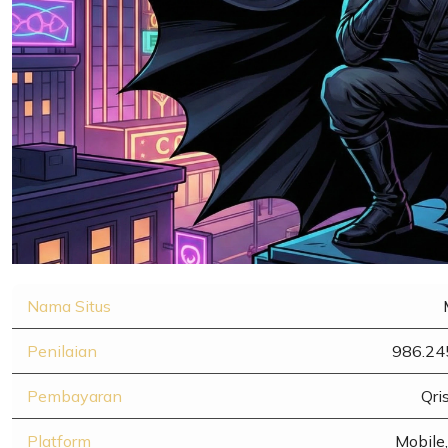
Nama Situs
Penilaian
986.24
Pembayaran
Qri
Platform
Mobile,