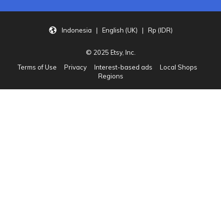
Indonesia | English (UK) | Rp (IDR)
© 2025 Etsy, Inc.
Terms of Use
Privacy
Interest-based ads
Local Shops
Regions