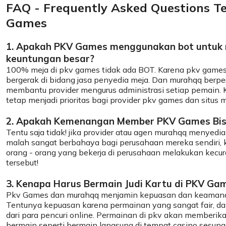
FAQ - Frequently Asked Questions T
Games
1. Apakah PKV Games menggunakan bot untuk
keuntungan besar?
100% meja di pkv games tidak ada BOT. Karena pkv games
bergerak di bidang jasa penyedia meja. Dan murahqq berp
membantu provider mengurus administrasi setiap pemain
tetap menjadi prioritas bagi provider pkv games dan situs 
2. Apakah Kemenangan Member PKV Games Bisa
Tentu saja tidak! jika provider atau agen murahqq menyediak
malah sangat berbahaya bagi perusahaan mereka sendiri, 
orang - orang yang bekerja di perusahaan melakukan kecura
tersebut!
3. Kenapa Harus Bermain Judi Kartu di PKV Ga
Pkv Games dan murahqq menjamin kepuasan dan keamana
Tentunya kepuasan karena permainan yang sangat fair, 
dari para pencuri online. Permainan di pkv akan memberi
bermain seperti bermain langsung di tempat casino sesun