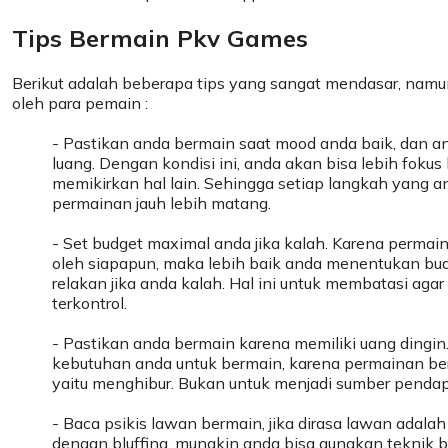
Tips Bermain Pkv Games
Berikut adalah beberapa tips yang sangat mendasar, namun
oleh para pemain :
- Pastikan anda bermain saat mood anda baik, dan a
luang. Dengan kondisi ini, anda akan bisa lebih foku
memikirkan hal lain. Sehingga setiap langkah yang a
permainan jauh lebih matang.
- Set budget maximal anda jika kalah. Karena permain
oleh siapapun, maka lebih baik anda menentukan bu
relakan jika anda kalah. Hal ini untuk membatasi aga
terkontrol.
- Pastikan anda bermain karena memiliki uang dingi
kebutuhan anda untuk bermain, karena permainan ber
yaitu menghibur. Bukan untuk menjadi sumber penda
- Baca psikis lawan bermain, jika dirasa lawan adala
dengan bluffing, mungkin anda bisa gunakan teknik bl