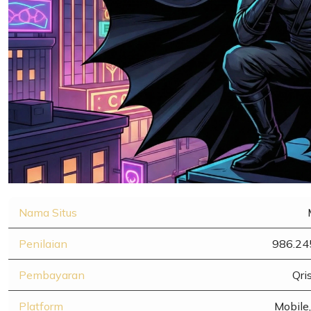
Nama Situs
Penilaian
986.24
Pembayaran
Qri
Platform
Mobile,