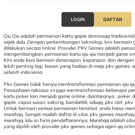
LOGIN
DAFTAR
Qiu Qiu
adalah permainan kartu gaple dominoqq tradisional
sejak dulu. Dengan perkembangan teknologi, kini bermain g
dilakukan secara online. Provider
PKV Games
adalah perus
mengembangkan permainan kartu qiu qiu menjadi game onl
Kini anda bisa bermain dimanapun, kapanpun, dan dengan
lebih penting lagi, lawan yang hadapi di meja pkv games, ad
seluruh indonesia.
Pkv Games tidak hanya mentransformasi permainan qiu qiu
Perusahaan raksasa ini juga mentransformasi beberapa pe
kartu poker lain menjadi game online, diantaranya : poker,
gaple, capsa susun, sakong, bandar66, aduqq, pkv slot, pkv li
Untuk bermain semua permainan tersebut, anda harus memil
murahqq. Sangat mudah daftar di situs pkv games murahqq.
murahqq, lalu isi form pendaftarannya.
Murahqq
adalah situ
yang dipilih oleh provider pkv games sebagai agen qq onlin