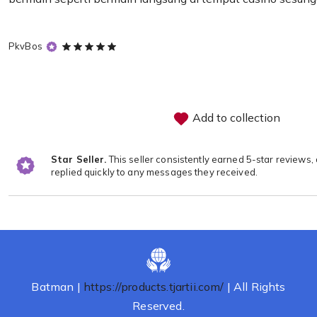
5
PkvBos
out
of
5
stars
Add to collection
Star Seller.
This seller consistently earned 5-star reviews,
replied quickly to any messages they received.
Loading...
Batman |
https://products.tjartii.com/
| All Rights
Reserved.