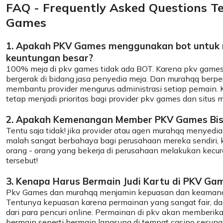
FAQ - Frequently Asked Questions T
Games
1. Apakah PKV Games menggunakan bot untuk
keuntungan besar?
100% meja di pkv games tidak ada BOT. Karena pkv games
bergerak di bidang jasa penyedia meja. Dan murahqq berp
membantu provider mengurus administrasi setiap pemain
tetap menjadi prioritas bagi provider pkv games dan situs 
2. Apakah Kemenangan Member PKV Games Bisa
Tentu saja tidak! jika provider atau agen murahqq menyediak
malah sangat berbahaya bagi perusahaan mereka sendiri, 
orang - orang yang bekerja di perusahaan melakukan kecura
tersebut!
3. Kenapa Harus Bermain Judi Kartu di PKV Ga
Pkv Games dan murahqq menjamin kepuasan dan keamana
Tentunya kepuasan karena permainan yang sangat fair, 
dari para pencuri online. Permainan di pkv akan memberi
bermain seperti bermain langsung di tempat casino sesun