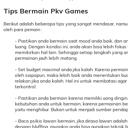
Tips Bermain Pkv Games
Berikut adalah beberapa tips yang sangat mendasar, namun
oleh para pemain :
- Pastikan anda bermain saat mood anda baik, dan a
luang. Dengan kondisi ini, anda akan bisa lebih foku
memikirkan hal lain. Sehingga setiap langkah yang a
permainan jauh lebih matang.
- Set budget maximal anda jika kalah. Karena permain
oleh siapapun, maka lebih baik anda menentukan bu
relakan jika anda kalah. Hal ini untuk membatasi aga
terkontrol.
- Pastikan anda bermain karena memiliki uang dingi
kebutuhan anda untuk bermain, karena permainan ber
yaitu menghibur. Bukan untuk menjadi sumber penda
- Baca psikis lawan bermain, jika dirasa lawan adala
dengan bluffing, mungkin anda bisa gunakan teknik bl