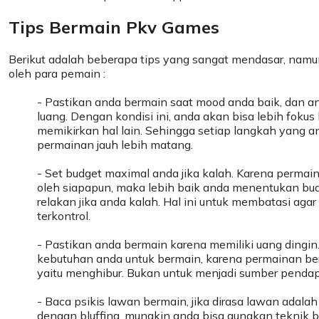
Tips Bermain Pkv Games
Berikut adalah beberapa tips yang sangat mendasar, namun
oleh para pemain :
- Pastikan anda bermain saat mood anda baik, dan a
luang. Dengan kondisi ini, anda akan bisa lebih foku
memikirkan hal lain. Sehingga setiap langkah yang a
permainan jauh lebih matang.
- Set budget maximal anda jika kalah. Karena permain
oleh siapapun, maka lebih baik anda menentukan bu
relakan jika anda kalah. Hal ini untuk membatasi aga
terkontrol.
- Pastikan anda bermain karena memiliki uang dingi
kebutuhan anda untuk bermain, karena permainan ber
yaitu menghibur. Bukan untuk menjadi sumber penda
- Baca psikis lawan bermain, jika dirasa lawan adala
dengan bluffing, mungkin anda bisa gunakan teknik bl