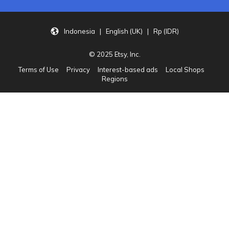
Indonesia | English (UK) | Rp (IDR)
© 2025 Etsy, Inc.
Terms of Use
Privacy
Interest-based ads
Local Shops
Regions