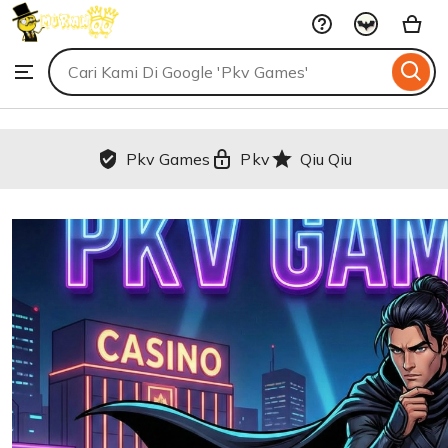
Pkv
Skip
Games
to
Search
Browse
ontent
for
items
or
shops
Pkv Games
Pkv
Qiu Qiu