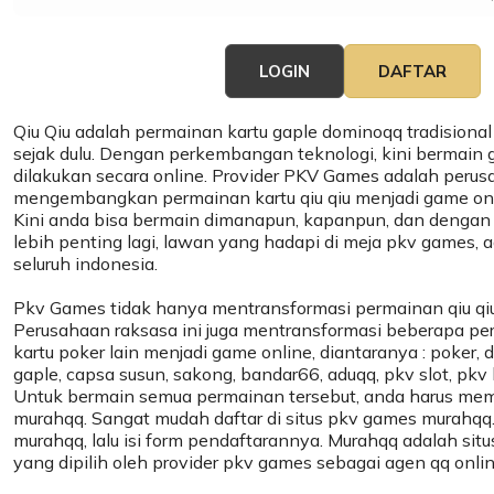
LOGIN
DAFTAR
Qiu Qiu
adalah permainan kartu gaple dominoqq tradisional
sejak dulu. Dengan perkembangan teknologi, kini bermain g
dilakukan secara online. Provider
PKV Games
adalah perus
mengembangkan permainan kartu qiu qiu menjadi game onl
Kini anda bisa bermain dimanapun, kapanpun, dan dengan
lebih penting lagi, lawan yang hadapi di meja pkv games, ad
seluruh indonesia.
Pkv Games tidak hanya mentransformasi permainan qiu qiu
Perusahaan raksasa ini juga mentransformasi beberapa pe
kartu poker lain menjadi game online, diantaranya : poker,
gaple, capsa susun, sakong, bandar66, aduqq, pkv slot, pkv li
Untuk bermain semua permainan tersebut, anda harus memil
murahqq. Sangat mudah daftar di situs pkv games murahqq.
murahqq, lalu isi form pendaftarannya.
Murahqq
adalah situ
yang dipilih oleh provider pkv games sebagai agen qq onlin