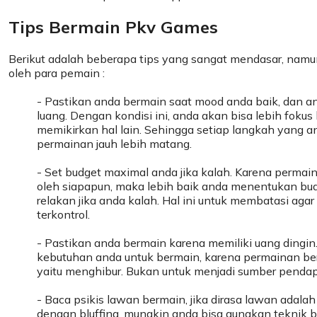
Tips Bermain Pkv Games
Berikut adalah beberapa tips yang sangat mendasar, namun
oleh para pemain :
- Pastikan anda bermain saat mood anda baik, dan a
luang. Dengan kondisi ini, anda akan bisa lebih foku
memikirkan hal lain. Sehingga setiap langkah yang a
permainan jauh lebih matang.
- Set budget maximal anda jika kalah. Karena permain
oleh siapapun, maka lebih baik anda menentukan bu
relakan jika anda kalah. Hal ini untuk membatasi aga
terkontrol.
- Pastikan anda bermain karena memiliki uang dingi
kebutuhan anda untuk bermain, karena permainan ber
yaitu menghibur. Bukan untuk menjadi sumber penda
- Baca psikis lawan bermain, jika dirasa lawan adala
dengan bluffing, mungkin anda bisa gunakan teknik bl