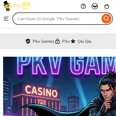
Pkv
Skip
Games
to
Search
Browse
ontent
for
items
or
shops
Pkv Games
Pkv
Qiu Qiu