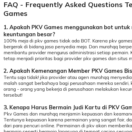
FAQ - Frequently Asked Questions T
Games
1. Apakah PKV Games menggunakan bot untuk
keuntungan besar?
100% meja di pkv games tidak ada BOT. Karena pkv games
bergerak di bidang jasa penyedia meja. Dan murahqq berp
membantu provider mengurus administrasi setiap pemain
tetap menjadi prioritas bagi provider pkv games dan situs 
2. Apakah Kemenangan Member PKV Games Bisa
Tentu saja tidak! jika provider atau agen murahqq menyediak
malah sangat berbahaya bagi perusahaan mereka sendiri, 
orang - orang yang bekerja di perusahaan melakukan kecura
tersebut!
3. Kenapa Harus Bermain Judi Kartu di PKV Ga
Pkv Games dan murahqq menjamin kepuasan dan keamana
Tentunya kepuasan karena permainan yang sangat fair, 
dari para pencuri online. Permainan di pkv akan memberi
bermain seperti bermain langsung di tempat casino sesun