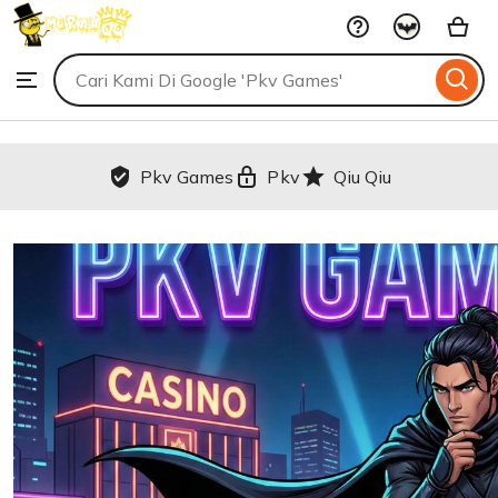
Pkv
Skip
Games
to
Search
Browse
ontent
for
items
or
shops
Pkv Games
Pkv
Qiu Qiu