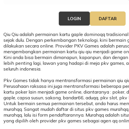
LOGIN
DAFTAR
Qiu Qiu
adalah permainan kartu gaple dominoqq tradisional
sejak dulu. Dengan perkembangan teknologi, kini bermain g
dilakukan secara online. Provider
PKV Games
adalah perus
mengembangkan permainan kartu qiu qiu menjadi game onl
Kini anda bisa bermain dimanapun, kapanpun, dan dengan
lebih penting lagi, lawan yang hadapi di meja pkv games, ad
seluruh indonesia.
Pkv Games tidak hanya mentransformasi permainan qiu qiu
Perusahaan raksasa ini juga mentransformasi beberapa pe
kartu poker lain menjadi game online, diantaranya : poker,
gaple, capsa susun, sakong, bandar66, aduqq, pkv slot, pkv li
Untuk bermain semua permainan tersebut, anda harus memil
murahqq. Sangat mudah daftar di situs pkv games murahqq.
murahqq, lalu isi form pendaftarannya.
Murahqq
adalah situ
yang dipilih oleh provider pkv games sebagai agen qq onlin