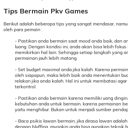
Tips Bermain Pkv Games
Berikut adalah beberapa tips yang sangat mendasar, namun
oleh para pemain :
- Pastikan anda bermain saat mood anda baik, dan a
luang. Dengan kondisi ini, anda akan bisa lebih foku
memikirkan hal lain. Sehingga setiap langkah yang a
permainan jauh lebih matang.
- Set budget maximal anda jika kalah. Karena permain
oleh siapapun, maka lebih baik anda menentukan bu
relakan jika anda kalah. Hal ini untuk membatasi aga
terkontrol.
- Pastikan anda bermain karena memiliki uang dingi
kebutuhan anda untuk bermain, karena permainan ber
yaitu menghibur. Bukan untuk menjadi sumber penda
- Baca psikis lawan bermain, jika dirasa lawan adala
dengan bluffing, mungkin anda bisa gunakan teknik bl