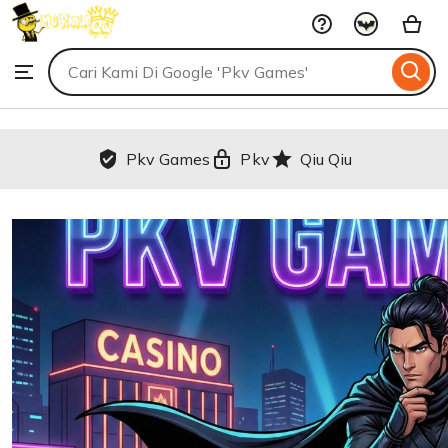
Pkv
Skip
Games
to
Search
Browse
ontent
for
items
or
shops
Pkv Games
Pkv
Qiu Qiu