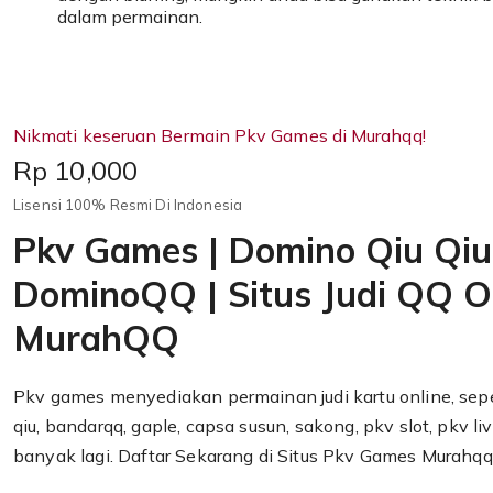
dalam permainan.
Nikmati keseruan Bermain Pkv Games di Murahqq!
Price:
Rp 10,000
Lisensi 100% Resmi Di Indonesia
Pkv Games | Domino Qiu Qiu
DominoQQ | Situs Judi QQ On
MurahQQ
Pkv games menyediakan permainan judi kartu online, seper
qiu, bandarqq, gaple, capsa susun, sakong, pkv slot, pkv li
banyak lagi. Daftar Sekarang di Situs Pkv Games Murahqq