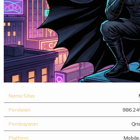
Nama Situs
Penilaian
986.24
Pembayaran
Qri
Platform
Mobile,