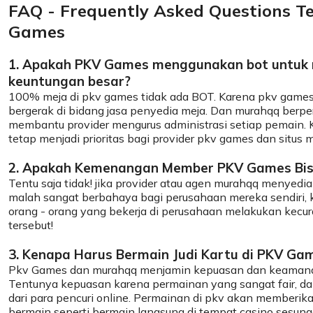
FAQ - Frequently Asked Questions T
Games
1. Apakah PKV Games menggunakan bot untuk
keuntungan besar?
100% meja di pkv games tidak ada BOT. Karena pkv games
bergerak di bidang jasa penyedia meja. Dan murahqq berp
membantu provider mengurus administrasi setiap pemain
tetap menjadi prioritas bagi provider pkv games dan situs 
2. Apakah Kemenangan Member PKV Games Bisa
Tentu saja tidak! jika provider atau agen murahqq menyediak
malah sangat berbahaya bagi perusahaan mereka sendiri, 
orang - orang yang bekerja di perusahaan melakukan kecura
tersebut!
3. Kenapa Harus Bermain Judi Kartu di PKV Ga
Pkv Games dan murahqq menjamin kepuasan dan keamana
Tentunya kepuasan karena permainan yang sangat fair, 
dari para pencuri online. Permainan di pkv akan memberi
bermain seperti bermain langsung di tempat casino sesun