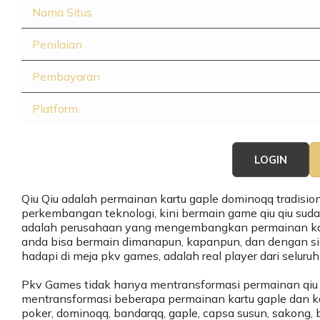
Nama Situs
Penilaian
Pembayaran
Platform
LOGIN
Qiu Qiu
adalah permainan kartu gaple dominoqq tradision
perkembangan teknologi, kini bermain game qiu qiu sudah
adalah perusahaan yang mengembangkan permainan kartu
anda bisa bermain dimanapun, kapanpun, dan dengan sia
hadapi di meja pkv games, adalah real player dari seluruh
Pkv Games tidak hanya mentransformasi permainan qiu q
mentransformasi beberapa permainan kartu gaple dan kar
poker,
dominoqq
, bandarqq, gaple, capsa susun, sakong, b