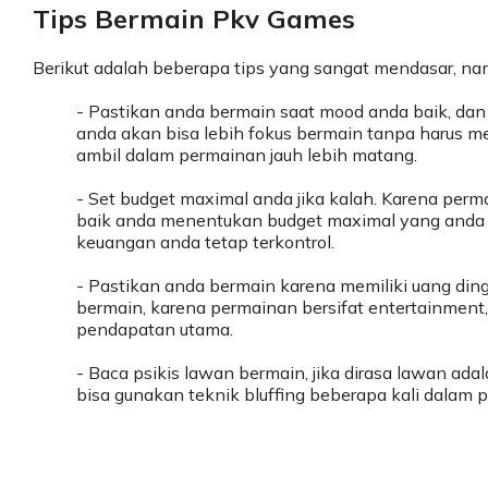
Tips Bermain Pkv Games
Berikut adalah beberapa tips yang sangat mendasar, nam
- Pastikan anda bermain saat mood anda baik, dan 
anda akan bisa lebih fokus bermain tanpa harus me
ambil dalam permainan jauh lebih matang.
- Set budget maximal anda jika kalah. Karena perma
baik anda menentukan budget maximal yang anda re
keuangan anda tetap terkontrol.
- Pastikan anda bermain karena memiliki uang din
bermain, karena permainan bersifat entertainment
pendapatan utama.
- Baca psikis lawan bermain, jika dirasa lawan ad
bisa gunakan teknik bluffing beberapa kali dalam 