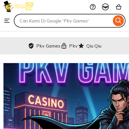
Pkv
Skip
Games
to
Search
Browse
ontent
for
items
or
shops
Pkv Games
Pkv
Qiu Qiu