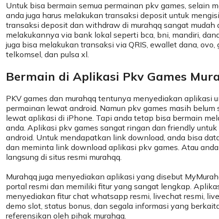
Untuk bisa bermain semua permainan pkv games, selain me
anda juga harus melakukan transaksi deposit untuk mengis
transaksi deposit dan withdraw di murahqq sangat mudah 
melakukannya via bank lokal seperti bca, bni, mandiri, danamo
juga bisa melakukan transaksi via QRIS, ewallet dana, ovo, g
telkomsel, dan pulsa xl.
Bermain di Aplikasi Pkv Games Mur
PKV games dan murahqq tentunya menyediakan aplikasi u
permainan lewat android. Namun pkv games masih belum 
lewat aplikasi di iPhone. Tapi anda tetap bisa bermain mel
anda. Aplikasi pkv games sangat ringan dan friendly untu
android. Untuk mendapatkan link download, anda bisa data
dan meminta link download aplikasi pkv games. Atau anda
langsung di situs resmi murahqq.
Murahqq juga menyediakan aplikasi yang disebut MyMurahqq
portal resmi dan memiliki fitur yang sangat lengkap. Apli
menyediakan fitur chat whatsapp resmi, livechat resmi, lives
demo slot, status bonus, dan segala informasi yang berkait
referensikan oleh pihak murahqq.