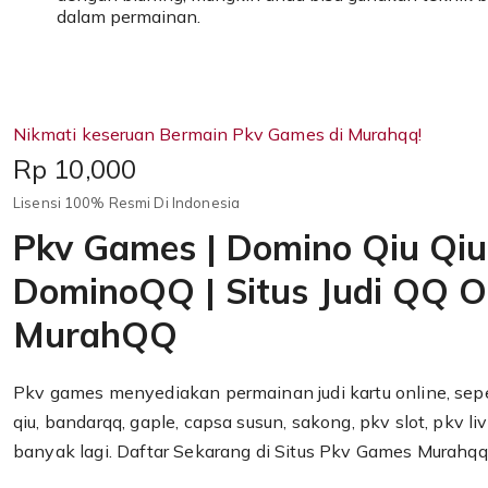
dalam permainan.
Nikmati keseruan Bermain Pkv Games di Murahqq!
Price:
Rp 10,000
Lisensi 100% Resmi Di Indonesia
Pkv Games | Domino Qiu Qiu
DominoQQ | Situs Judi QQ On
MurahQQ
Pkv games menyediakan permainan judi kartu online, seper
qiu, bandarqq, gaple, capsa susun, sakong, pkv slot, pkv li
banyak lagi. Daftar Sekarang di Situs Pkv Games Murahqq