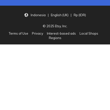
Indonesia | English (UK) | Rp (IDR)
© 2025 Etsy, Inc.
Terms of Use
Privacy
Interest-based ads
Local Shops
Regions