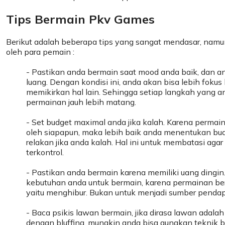
Tips Bermain Pkv Games
Berikut adalah beberapa tips yang sangat mendasar, namun
oleh para pemain :
- Pastikan anda bermain saat mood anda baik, dan a
luang. Dengan kondisi ini, anda akan bisa lebih foku
memikirkan hal lain. Sehingga setiap langkah yang a
permainan jauh lebih matang.
- Set budget maximal anda jika kalah. Karena permain
oleh siapapun, maka lebih baik anda menentukan bu
relakan jika anda kalah. Hal ini untuk membatasi aga
terkontrol.
- Pastikan anda bermain karena memiliki uang dingi
kebutuhan anda untuk bermain, karena permainan ber
yaitu menghibur. Bukan untuk menjadi sumber penda
- Baca psikis lawan bermain, jika dirasa lawan adala
dengan bluffing, mungkin anda bisa gunakan teknik bl