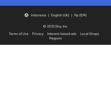
Indonesia | English (UK) | Rp (IDR)
© 2025 Etsy, Inc.
Terms of Use
Privacy
Interest-based ads
Local Shops
Regions