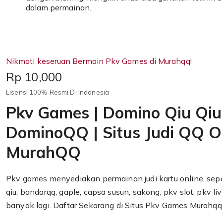
dalam permainan.
Nikmati keseruan Bermain Pkv Games di Murahqq!
Price:
Rp 10,000
Lisensi 100% Resmi Di Indonesia
Pkv Games | Domino Qiu Qiu
DominoQQ | Situs Judi QQ On
MurahQQ
Pkv games menyediakan permainan judi kartu online, seper
qiu, bandarqq, gaple, capsa susun, sakong, pkv slot, pkv li
banyak lagi. Daftar Sekarang di Situs Pkv Games Murahqq