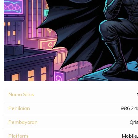
Nama Situs
Penilaian
986.24
Pembayaran
Qri
Platform
Mobile,