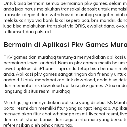
Untuk bisa bermain semua permainan pkv games, selain me
anda juga harus melakukan transaksi deposit untuk mengis
transaksi deposit dan withdraw di murahqq sangat mudah 
melakukannya via bank lokal seperti bca, bni, mandiri, danamo
juga bisa melakukan transaksi via QRIS, ewallet dana, ovo, g
telkomsel, dan pulsa xl.
Bermain di Aplikasi Pkv Games Mur
PKV games dan murahqq tentunya menyediakan aplikasi u
permainan lewat android. Namun pkv games masih belum 
lewat aplikasi di iPhone. Tapi anda tetap bisa bermain mel
anda. Aplikasi pkv games sangat ringan dan friendly untu
android. Untuk mendapatkan link download, anda bisa data
dan meminta link download aplikasi pkv games. Atau anda
langsung di situs resmi murahqq.
Murahqq juga menyediakan aplikasi yang disebut MyMurahqq
portal resmi dan memiliki fitur yang sangat lengkap. Apli
menyediakan fitur chat whatsapp resmi, livechat resmi, lives
demo slot, status bonus, dan segala informasi yang berkait
referensikan oleh pihak murahqq.