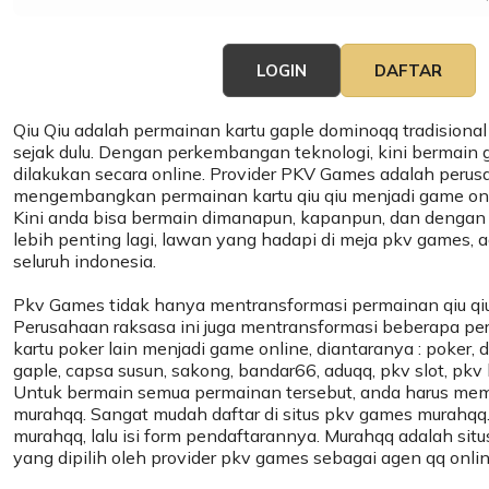
LOGIN
DAFTAR
Qiu Qiu
adalah permainan kartu gaple dominoqq tradisional
sejak dulu. Dengan perkembangan teknologi, kini bermain g
dilakukan secara online. Provider
PKV Games
adalah perus
mengembangkan permainan kartu qiu qiu menjadi game onl
Kini anda bisa bermain dimanapun, kapanpun, dan dengan
lebih penting lagi, lawan yang hadapi di meja pkv games, ad
seluruh indonesia.
Pkv Games tidak hanya mentransformasi permainan qiu qiu
Perusahaan raksasa ini juga mentransformasi beberapa pe
kartu poker lain menjadi game online, diantaranya : poker,
gaple, capsa susun, sakong, bandar66, aduqq, pkv slot, pkv li
Untuk bermain semua permainan tersebut, anda harus memil
murahqq. Sangat mudah daftar di situs pkv games murahqq.
murahqq, lalu isi form pendaftarannya.
Murahqq
adalah situ
yang dipilih oleh provider pkv games sebagai agen qq onlin