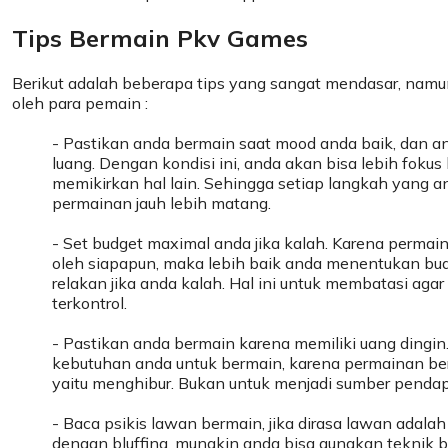
Tips Bermain Pkv Games
Berikut adalah beberapa tips yang sangat mendasar, namun
oleh para pemain :
- Pastikan anda bermain saat mood anda baik, dan a
luang. Dengan kondisi ini, anda akan bisa lebih foku
memikirkan hal lain. Sehingga setiap langkah yang a
permainan jauh lebih matang.
- Set budget maximal anda jika kalah. Karena permain
oleh siapapun, maka lebih baik anda menentukan bu
relakan jika anda kalah. Hal ini untuk membatasi aga
terkontrol.
- Pastikan anda bermain karena memiliki uang dingi
kebutuhan anda untuk bermain, karena permainan ber
yaitu menghibur. Bukan untuk menjadi sumber penda
- Baca psikis lawan bermain, jika dirasa lawan adala
dengan bluffing, mungkin anda bisa gunakan teknik bl