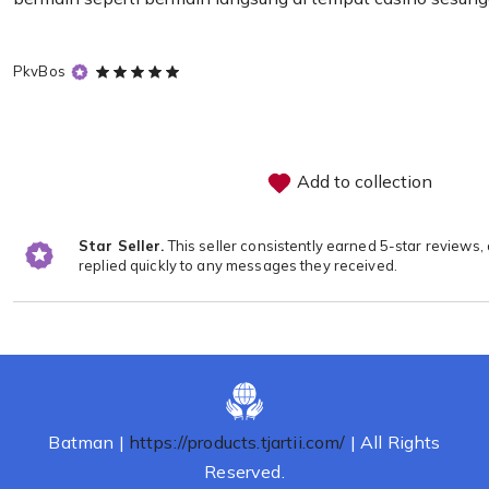
5
PkvBos
out
of
5
stars
Add to collection
Star Seller.
This seller consistently earned 5-star reviews,
replied quickly to any messages they received.
Loading...
Batman |
https://products.tjartii.com/
| All Rights
Reserved.