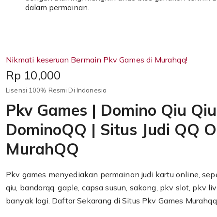
dalam permainan.
Nikmati keseruan Bermain Pkv Games di Murahqq!
Price:
Rp 10,000
Lisensi 100% Resmi Di Indonesia
Pkv Games | Domino Qiu Qiu
DominoQQ | Situs Judi QQ On
MurahQQ
Pkv games menyediakan permainan judi kartu online, seper
qiu, bandarqq, gaple, capsa susun, sakong, pkv slot, pkv li
banyak lagi. Daftar Sekarang di Situs Pkv Games Murahqq