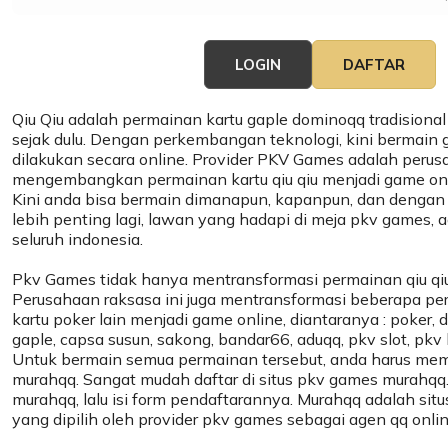
LOGIN
DAFTAR
Qiu Qiu
adalah permainan kartu gaple dominoqq tradisional
sejak dulu. Dengan perkembangan teknologi, kini bermain g
dilakukan secara online. Provider
PKV Games
adalah perus
mengembangkan permainan kartu qiu qiu menjadi game onl
Kini anda bisa bermain dimanapun, kapanpun, dan dengan
lebih penting lagi, lawan yang hadapi di meja pkv games, ad
seluruh indonesia.
Pkv Games tidak hanya mentransformasi permainan qiu qiu
Perusahaan raksasa ini juga mentransformasi beberapa pe
kartu poker lain menjadi game online, diantaranya : poker,
gaple, capsa susun, sakong, bandar66, aduqq, pkv slot, pkv li
Untuk bermain semua permainan tersebut, anda harus memil
murahqq. Sangat mudah daftar di situs pkv games murahqq.
murahqq, lalu isi form pendaftarannya.
Murahqq
adalah situ
yang dipilih oleh provider pkv games sebagai agen qq onlin