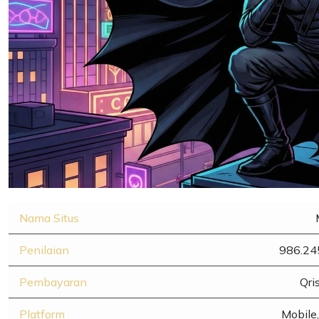
Nama Situs
Penilaian
986.24
Pembayaran
Qri
Platform
Mobile,