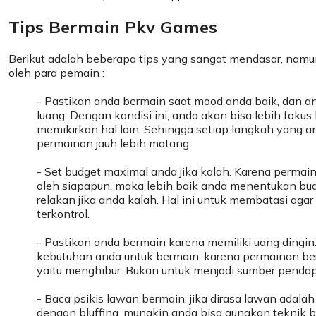
Tips Bermain Pkv Games
Berikut adalah beberapa tips yang sangat mendasar, namun
oleh para pemain :
- Pastikan anda bermain saat mood anda baik, dan a
luang. Dengan kondisi ini, anda akan bisa lebih foku
memikirkan hal lain. Sehingga setiap langkah yang a
permainan jauh lebih matang.
- Set budget maximal anda jika kalah. Karena permain
oleh siapapun, maka lebih baik anda menentukan bu
relakan jika anda kalah. Hal ini untuk membatasi aga
terkontrol.
- Pastikan anda bermain karena memiliki uang dingi
kebutuhan anda untuk bermain, karena permainan ber
yaitu menghibur. Bukan untuk menjadi sumber penda
- Baca psikis lawan bermain, jika dirasa lawan adala
dengan bluffing, mungkin anda bisa gunakan teknik bl