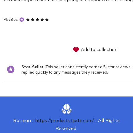
5
PkvBos
out
of
5
stars
Add to collection
Star Seller.
This seller consistently earned 5-star reviews,
replied quickly to any messages they received.
Loading...
Batman |
https://products.tjartii.com/
| All Rights
Reserved.