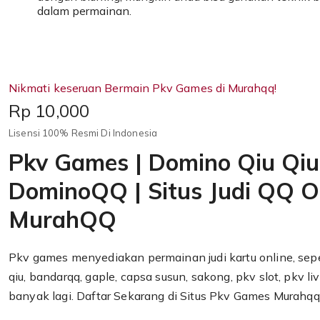
dalam permainan.
Nikmati keseruan Bermain Pkv Games di Murahqq!
Price:
Rp 10,000
Lisensi 100% Resmi Di Indonesia
Pkv Games | Domino Qiu Qiu
DominoQQ | Situs Judi QQ On
MurahQQ
Pkv games menyediakan permainan judi kartu online, seper
qiu, bandarqq, gaple, capsa susun, sakong, pkv slot, pkv li
banyak lagi. Daftar Sekarang di Situs Pkv Games Murahqq