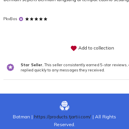
5
PkvBos
out
of
5
stars
Add to collection
Star Seller.
This seller consistently earned 5-star reviews,
replied quickly to any messages they received.
Loading...
Batman |
https://products.tjartii.com/
| All Rights
Reserved.