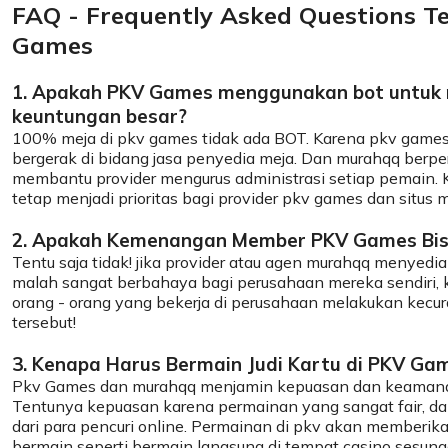
FAQ - Frequently Asked Questions T
Games
1. Apakah PKV Games menggunakan bot untuk
keuntungan besar?
100% meja di pkv games tidak ada BOT. Karena pkv games
bergerak di bidang jasa penyedia meja. Dan murahqq berp
membantu provider mengurus administrasi setiap pemain
tetap menjadi prioritas bagi provider pkv games dan situs 
2. Apakah Kemenangan Member PKV Games Bisa
Tentu saja tidak! jika provider atau agen murahqq menyediak
malah sangat berbahaya bagi perusahaan mereka sendiri, 
orang - orang yang bekerja di perusahaan melakukan kecura
tersebut!
3. Kenapa Harus Bermain Judi Kartu di PKV Ga
Pkv Games dan murahqq menjamin kepuasan dan keamana
Tentunya kepuasan karena permainan yang sangat fair, 
dari para pencuri online. Permainan di pkv akan memberi
bermain seperti bermain langsung di tempat casino sesun