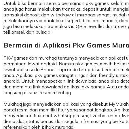
Untuk bisa bermain semua permainan pkv games, selain me
anda juga harus melakukan transaksi deposit untuk mengis
transaksi deposit dan withdraw di murahqq sangat mudah 
melakukannya via bank lokal seperti bca, bni, mandiri, danamo
juga bisa melakukan transaksi via QRIS, ewallet dana, ovo, g
telkomsel, dan pulsa xl.
Bermain di Aplikasi Pkv Games Mur
PKV games dan murahqq tentunya menyediakan aplikasi u
permainan lewat android. Namun pkv games masih belum 
lewat aplikasi di iPhone. Tapi anda tetap bisa bermain mel
anda. Aplikasi pkv games sangat ringan dan friendly untu
android. Untuk mendapatkan link download, anda bisa data
dan meminta link download aplikasi pkv games. Atau anda
langsung di situs resmi murahqq.
Murahqq juga menyediakan aplikasi yang disebut MyMurahqq
portal resmi dan memiliki fitur yang sangat lengkap. Apli
menyediakan fitur chat whatsapp resmi, livechat resmi, lives
demo slot, status bonus, dan segala informasi yang berkait
referensikan oleh pihak murahqq.