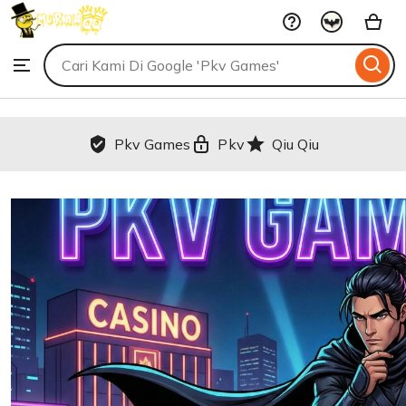
Pkv
Skip
Games
to
Search
Browse
ontent
for
items
or
shops
Pkv Games
Pkv
Qiu Qiu