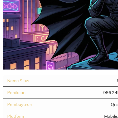
Nama Situs
Penilaian
986.24
Pembayaran
Qri
Platform
Mobile,