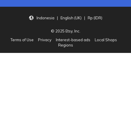
Indonesia | English (UK) | Rp (IDR)
© 2025 Etsy, Inc.
Terms of Use
Privacy
Interest-based ads
Local Shops
Regions