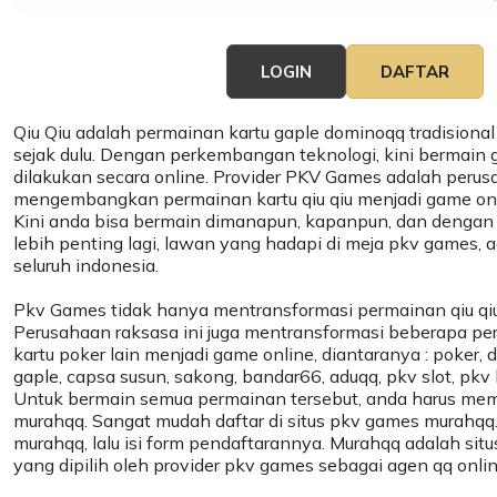
LOGIN
DAFTAR
Qiu Qiu
adalah permainan kartu gaple dominoqq tradisional
sejak dulu. Dengan perkembangan teknologi, kini bermain g
dilakukan secara online. Provider
PKV Games
adalah perus
mengembangkan permainan kartu qiu qiu menjadi game onl
Kini anda bisa bermain dimanapun, kapanpun, dan dengan
lebih penting lagi, lawan yang hadapi di meja pkv games, ad
seluruh indonesia.
Pkv Games tidak hanya mentransformasi permainan qiu qiu
Perusahaan raksasa ini juga mentransformasi beberapa pe
kartu poker lain menjadi game online, diantaranya : poker,
gaple, capsa susun, sakong, bandar66, aduqq, pkv slot, pkv li
Untuk bermain semua permainan tersebut, anda harus memil
murahqq. Sangat mudah daftar di situs pkv games murahqq.
murahqq, lalu isi form pendaftarannya.
Murahqq
adalah situ
yang dipilih oleh provider pkv games sebagai agen qq onlin