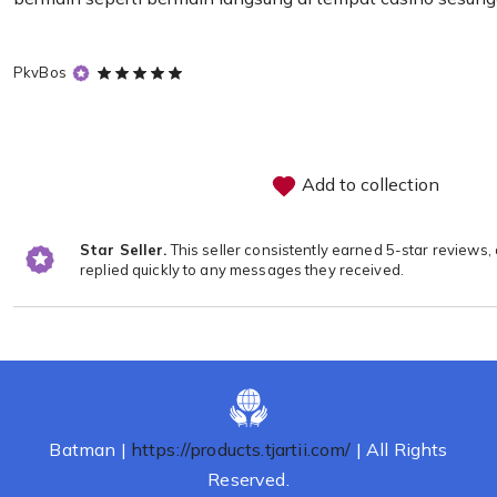
5
PkvBos
out
of
5
stars
Add to collection
Star Seller.
This seller consistently earned 5-star reviews,
replied quickly to any messages they received.
Loading...
Batman |
https://products.tjartii.com/
| All Rights
Reserved.