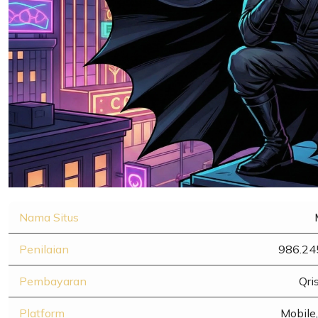
Nama Situs
Penilaian
986.24
Pembayaran
Qri
Platform
Mobile,