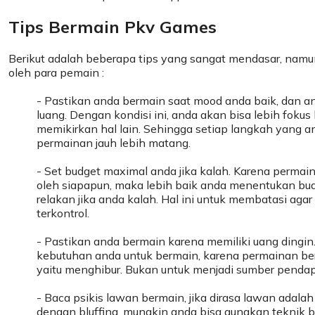
Tips Bermain Pkv Games
Berikut adalah beberapa tips yang sangat mendasar, namun
oleh para pemain :
- Pastikan anda bermain saat mood anda baik, dan a
luang. Dengan kondisi ini, anda akan bisa lebih foku
memikirkan hal lain. Sehingga setiap langkah yang a
permainan jauh lebih matang.
- Set budget maximal anda jika kalah. Karena permain
oleh siapapun, maka lebih baik anda menentukan bu
relakan jika anda kalah. Hal ini untuk membatasi aga
terkontrol.
- Pastikan anda bermain karena memiliki uang dingi
kebutuhan anda untuk bermain, karena permainan ber
yaitu menghibur. Bukan untuk menjadi sumber penda
- Baca psikis lawan bermain, jika dirasa lawan adala
dengan bluffing, mungkin anda bisa gunakan teknik bl