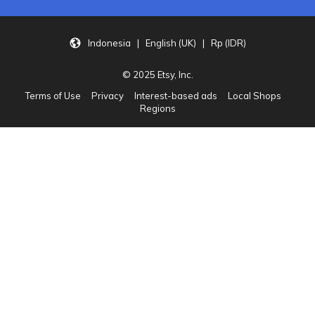
Indonesia | English (UK) | Rp (IDR)
© 2025 Etsy, Inc.
Terms of Use
Privacy
Interest-based ads
Local Shops
Regions