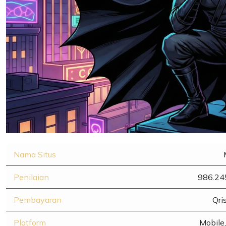
Nama Situs
Penilaian
986.24
Pembayaran
Qri
Platform
Mobile,