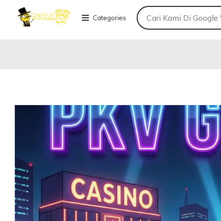
Skip
Search
Pkv
to
Categories
for
Games
Content
items
or
shops