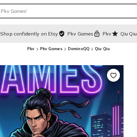
Shop confidently on Etsy
Pkv Games
Pkv
Qiu Qiu
Pkv
Pkv Games
DominoQQ
Qiu Qiu