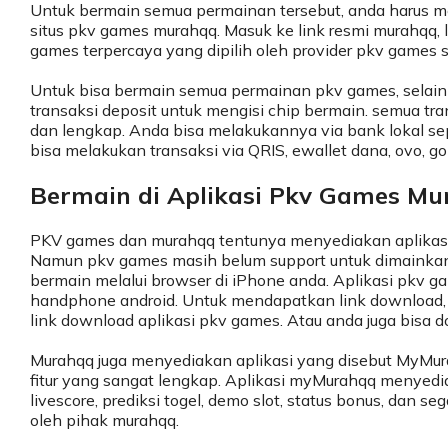
Untuk bermain semua permainan tersebut, anda harus mem
situs pkv games murahqq. Masuk ke link resmi murahqq, l
games terpercaya yang dipilih oleh provider pkv games s
Untuk bisa bermain semua permainan pkv games, selain 
transaksi deposit untuk mengisi chip bermain. semua t
dan lengkap. Anda bisa melakukannya via bank lokal seperti
bisa melakukan transaksi via QRIS, ewallet dana, ovo, gopa
Bermain di Aplikasi Pkv Games M
PKV games dan murahqq tentunya menyediakan aplikasi
Namun pkv games masih belum support untuk dimainkan l
bermain melalui browser di iPhone anda. Aplikasi pkv ga
handphone android. Untuk mendapatkan link download, 
link download aplikasi pkv games. Atau anda juga bisa d
Murahqq juga menyediakan aplikasi yang disebut MyMurah
fitur yang sangat lengkap. Aplikasi myMurahqq menyediak
livescore, prediksi togel, demo slot, status bonus, dan s
oleh pihak murahqq.