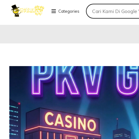
Skip
Search
Pkv
to
Categories
for
Games
Content
items
or
shops