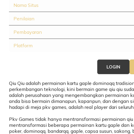
Nama Situs
Penilaian
Pembayaran
Platform
LOGIN
Qiu Qiu
adalah permainan kartu gaple dominoqq tradision
perkembangan teknologi, kini bermain game qiu qiu sudah
adalah perusahaan yang mengembangkan permainan kartu
anda bisa bermain dimanapun, kapanpun, dan dengan sia
hadapi di meja pkv games, adalah real player dari seluruh
Pkv Games tidak hanya mentransformasi permainan qiu q
mentransformasi beberapa permainan kartu gaple dan kar
poker,
dominoqq
, bandarqq, gaple, capsa susun, sakong, b