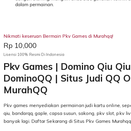
dalam permainan.
Nikmati keseruan Bermain Pkv Games di Murahqq!
Price:
Rp 10,000
Lisensi 100% Resmi Di Indonesia
Pkv Games | Domino Qiu Qiu
DominoQQ | Situs Judi QQ On
MurahQQ
Pkv games menyediakan permainan judi kartu online, seper
qiu, bandarqq, gaple, capsa susun, sakong, pkv slot, pkv li
banyak lagi. Daftar Sekarang di Situs Pkv Games Murahqq