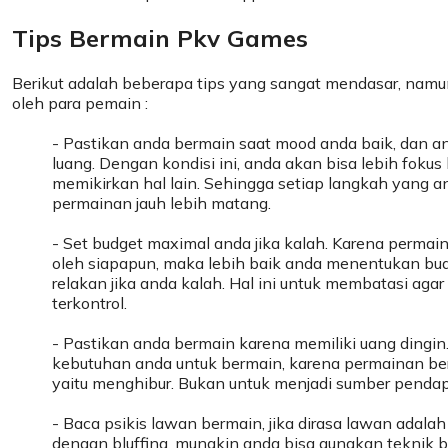
Tips Bermain Pkv Games
Berikut adalah beberapa tips yang sangat mendasar, namun
oleh para pemain :
- Pastikan anda bermain saat mood anda baik, dan a
luang. Dengan kondisi ini, anda akan bisa lebih foku
memikirkan hal lain. Sehingga setiap langkah yang a
permainan jauh lebih matang.
- Set budget maximal anda jika kalah. Karena permain
oleh siapapun, maka lebih baik anda menentukan bu
relakan jika anda kalah. Hal ini untuk membatasi aga
terkontrol.
- Pastikan anda bermain karena memiliki uang dingi
kebutuhan anda untuk bermain, karena permainan ber
yaitu menghibur. Bukan untuk menjadi sumber penda
- Baca psikis lawan bermain, jika dirasa lawan adala
dengan bluffing, mungkin anda bisa gunakan teknik bl