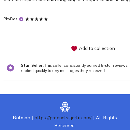
5
PkvBos
out
of
5
stars
Add to collection
Star Seller.
This seller consistently earned 5-star reviews,
replied quickly to any messages they received.
Loading...
Batman |
https://products.tjartii.com/
| All Rights
Reserved.