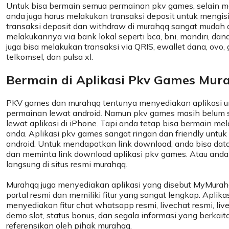
Untuk bisa bermain semua permainan pkv games, selain me
anda juga harus melakukan transaksi deposit untuk mengis
transaksi deposit dan withdraw di murahqq sangat mudah 
melakukannya via bank lokal seperti bca, bni, mandiri, danamo
juga bisa melakukan transaksi via QRIS, ewallet dana, ovo, g
telkomsel, dan pulsa xl.
Bermain di Aplikasi Pkv Games Mur
PKV games dan murahqq tentunya menyediakan aplikasi u
permainan lewat android. Namun pkv games masih belum 
lewat aplikasi di iPhone. Tapi anda tetap bisa bermain mel
anda. Aplikasi pkv games sangat ringan dan friendly untu
android. Untuk mendapatkan link download, anda bisa data
dan meminta link download aplikasi pkv games. Atau anda
langsung di situs resmi murahqq.
Murahqq juga menyediakan aplikasi yang disebut MyMurahqq
portal resmi dan memiliki fitur yang sangat lengkap. Apli
menyediakan fitur chat whatsapp resmi, livechat resmi, lives
demo slot, status bonus, dan segala informasi yang berkait
referensikan oleh pihak murahqq.