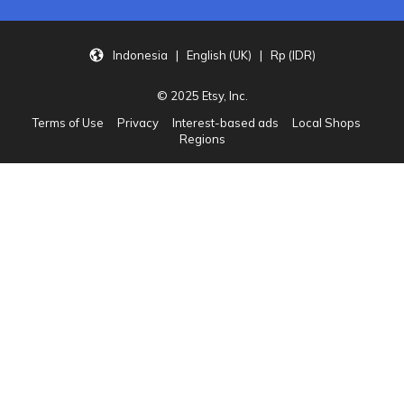
Indonesia | English (UK) | Rp (IDR)
© 2025 Etsy, Inc.
Terms of Use
Privacy
Interest-based ads
Local Shops
Regions