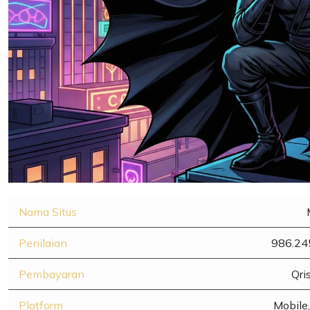
Nama Situs
Penilaian
986.24
Pembayaran
Qri
Platform
Mobile,