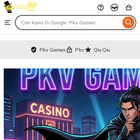
Pkv
Skip
Games
to
Search
Browse
ontent
for
items
or
shops
Pkv Games
Pkv
Qiu Qiu