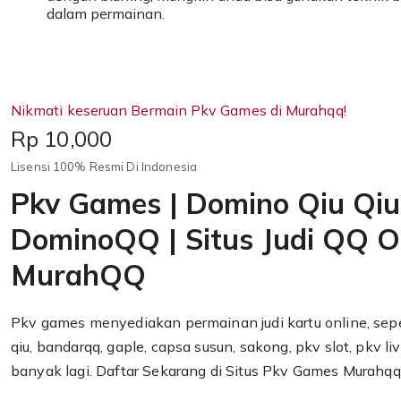
dalam permainan.
Nikmati keseruan Bermain Pkv Games di Murahqq!
Price:
Rp 10,000
Lisensi 100% Resmi Di Indonesia
Pkv Games | Domino Qiu Qiu
DominoQQ | Situs Judi QQ On
MurahQQ
Pkv games menyediakan permainan judi kartu online, seper
qiu, bandarqq, gaple, capsa susun, sakong, pkv slot, pkv li
banyak lagi. Daftar Sekarang di Situs Pkv Games Murahqq