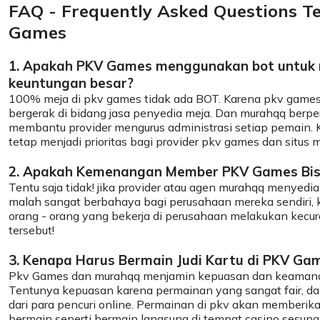
FAQ - Frequently Asked Questions T
Games
1. Apakah PKV Games menggunakan bot untuk
keuntungan besar?
100% meja di pkv games tidak ada BOT. Karena pkv games
bergerak di bidang jasa penyedia meja. Dan murahqq berp
membantu provider mengurus administrasi setiap pemain
tetap menjadi prioritas bagi provider pkv games dan situs 
2. Apakah Kemenangan Member PKV Games Bisa
Tentu saja tidak! jika provider atau agen murahqq menyediak
malah sangat berbahaya bagi perusahaan mereka sendiri, 
orang - orang yang bekerja di perusahaan melakukan kecura
tersebut!
3. Kenapa Harus Bermain Judi Kartu di PKV Ga
Pkv Games dan murahqq menjamin kepuasan dan keamana
Tentunya kepuasan karena permainan yang sangat fair, 
dari para pencuri online. Permainan di pkv akan memberi
bermain seperti bermain langsung di tempat casino sesun