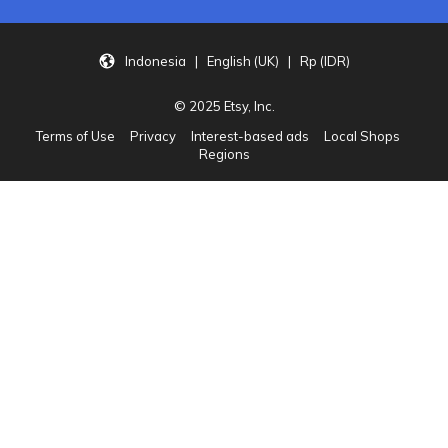
Indonesia | English (UK) | Rp (IDR)
© 2025 Etsy, Inc.
Terms of Use
Privacy
Interest-based ads
Local Shops
Regions