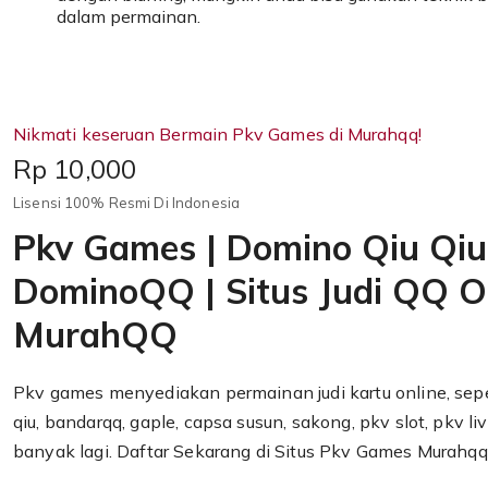
dalam permainan.
Nikmati keseruan Bermain Pkv Games di Murahqq!
Price:
Rp 10,000
Lisensi 100% Resmi Di Indonesia
Pkv Games | Domino Qiu Qiu
DominoQQ | Situs Judi QQ On
MurahQQ
Pkv games menyediakan permainan judi kartu online, seper
qiu, bandarqq, gaple, capsa susun, sakong, pkv slot, pkv li
banyak lagi. Daftar Sekarang di Situs Pkv Games Murahqq