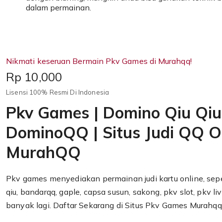
dalam permainan.
Nikmati keseruan Bermain Pkv Games di Murahqq!
Price:
Rp 10,000
Lisensi 100% Resmi Di Indonesia
Pkv Games | Domino Qiu Qiu
DominoQQ | Situs Judi QQ On
MurahQQ
Pkv games menyediakan permainan judi kartu online, seper
qiu, bandarqq, gaple, capsa susun, sakong, pkv slot, pkv li
banyak lagi. Daftar Sekarang di Situs Pkv Games Murahqq