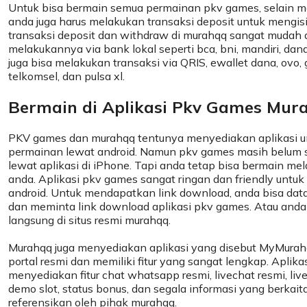
Untuk bisa bermain semua permainan pkv games, selain me
anda juga harus melakukan transaksi deposit untuk mengis
transaksi deposit dan withdraw di murahqq sangat mudah 
melakukannya via bank lokal seperti bca, bni, mandiri, danamo
juga bisa melakukan transaksi via QRIS, ewallet dana, ovo, g
telkomsel, dan pulsa xl.
Bermain di Aplikasi Pkv Games Mur
PKV games dan murahqq tentunya menyediakan aplikasi u
permainan lewat android. Namun pkv games masih belum 
lewat aplikasi di iPhone. Tapi anda tetap bisa bermain mel
anda. Aplikasi pkv games sangat ringan dan friendly untu
android. Untuk mendapatkan link download, anda bisa data
dan meminta link download aplikasi pkv games. Atau anda
langsung di situs resmi murahqq.
Murahqq juga menyediakan aplikasi yang disebut MyMurahqq
portal resmi dan memiliki fitur yang sangat lengkap. Apli
menyediakan fitur chat whatsapp resmi, livechat resmi, lives
demo slot, status bonus, dan segala informasi yang berkait
referensikan oleh pihak murahqq.