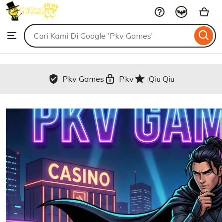
Pkv
Skip
Games
to
Search
Browse
ontent
for
items
or
shops
Pkv Games
Pkv
Qiu Qiu