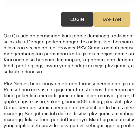
LOGIN
DAFTAR
Qiu Qiu
adalah permainan kartu gaple dominoqq tradisional
sejak dulu. Dengan perkembangan teknologi, kini bermain g
dilakukan secara online. Provider
PKV Games
adalah perus
mengembangkan permainan kartu qiu qiu menjadi game onl
Kini anda bisa bermain dimanapun, kapanpun, dan dengan
lebih penting lagi, lawan yang hadapi di meja pkv games, ad
seluruh indonesia.
Pkv Games tidak hanya mentransformasi permainan qiu qiu
Perusahaan raksasa ini juga mentransformasi beberapa pe
kartu poker lain menjadi game online, diantaranya : poker,
gaple, capsa susun, sakong, bandar66, aduqq, pkv slot, pkv li
Untuk bermain semua permainan tersebut, anda harus memil
murahqq. Sangat mudah daftar di situs pkv games murahqq.
murahqq, lalu isi form pendaftarannya.
Murahqq
adalah situ
yang dipilih oleh provider pkv games sebagai agen qq onlin