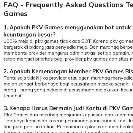
FAQ - Frequently Asked Questions T
Games
1. Apakah PKV Games menggunakan bot untuk
keuntungan besar?
100% meja di pkv games tidak ada BOT. Karena pkv games
bergerak di bidang jasa penyedia meja. Dan murahqq berp
membantu provider mengurus administrasi setiap pemain
tetap menjadi prioritas bagi provider pkv games dan situs 
2. Apakah Kemenangan Member PKV Games Bisa
Tentu saja tidak! jika provider atau agen murahqq menyediak
malah sangat berbahaya bagi perusahaan mereka sendiri, 
orang - orang yang bekerja di perusahaan melakukan kecura
tersebut!
3. Kenapa Harus Bermain Judi Kartu di PKV Ga
Pkv Games dan murahqq menjamin kepuasan dan keamana
Tentunya kepuasan karena permainan yang sangat fair, 
dari para pencuri online. Permainan di pkv akan memberi
bermain seperti bermain langsung di tempat casino sesun