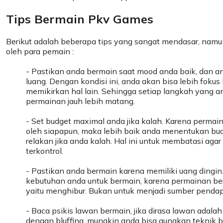
Tips Bermain Pkv Games
Berikut adalah beberapa tips yang sangat mendasar, namun
oleh para pemain :
- Pastikan anda bermain saat mood anda baik, dan a
luang. Dengan kondisi ini, anda akan bisa lebih foku
memikirkan hal lain. Sehingga setiap langkah yang a
permainan jauh lebih matang.
- Set budget maximal anda jika kalah. Karena permain
oleh siapapun, maka lebih baik anda menentukan bu
relakan jika anda kalah. Hal ini untuk membatasi aga
terkontrol.
- Pastikan anda bermain karena memiliki uang dingi
kebutuhan anda untuk bermain, karena permainan ber
yaitu menghibur. Bukan untuk menjadi sumber penda
- Baca psikis lawan bermain, jika dirasa lawan adala
dengan bluffing, mungkin anda bisa gunakan teknik bl