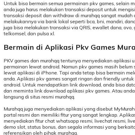
Untuk bisa bermain semua permainan pkv games, selain me
anda juga harus melakukan transaksi deposit untuk mengis
transaksi deposit dan withdraw di murahqq sangat mudah 
melakukannya via bank lokal seperti bca, bni, mandiri, danamo
juga bisa melakukan transaksi via QRIS, ewallet dana, ovo, g
telkomsel, dan pulsa xl.
Bermain di Aplikasi Pkv Games Mur
PKV games dan murahqq tentunya menyediakan aplikasi u
permainan lewat android. Namun pkv games masih belum 
lewat aplikasi di iPhone. Tapi anda tetap bisa bermain mel
anda. Aplikasi pkv games sangat ringan dan friendly untu
android. Untuk mendapatkan link download, anda bisa data
dan meminta link download aplikasi pkv games. Atau anda
langsung di situs resmi murahqq.
Murahqq juga menyediakan aplikasi yang disebut MyMurahqq
portal resmi dan memiliki fitur yang sangat lengkap. Apli
menyediakan fitur chat whatsapp resmi, livechat resmi, lives
demo slot, status bonus, dan segala informasi yang berkait
referensikan oleh pihak murahqq.