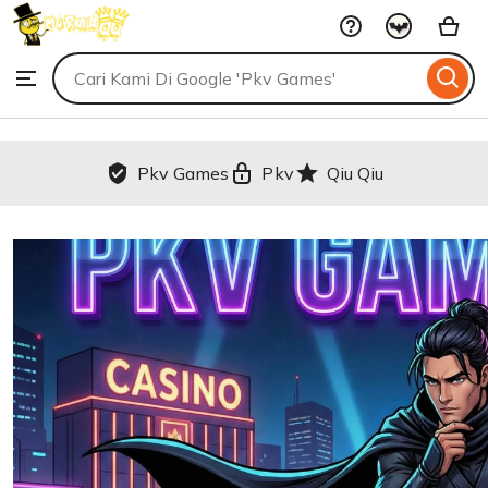
Pkv
Skip
Games
to
Search
Browse
ontent
for
items
or
shops
Pkv Games
Pkv
Qiu Qiu