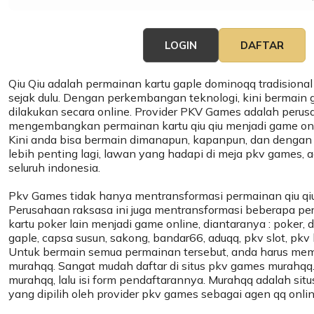
LOGIN
DAFTAR
Qiu Qiu
adalah permainan kartu gaple dominoqq tradisional
sejak dulu. Dengan perkembangan teknologi, kini bermain g
dilakukan secara online. Provider
PKV Games
adalah perus
mengembangkan permainan kartu qiu qiu menjadi game onl
Kini anda bisa bermain dimanapun, kapanpun, dan dengan
lebih penting lagi, lawan yang hadapi di meja pkv games, ad
seluruh indonesia.
Pkv Games tidak hanya mentransformasi permainan qiu qiu
Perusahaan raksasa ini juga mentransformasi beberapa pe
kartu poker lain menjadi game online, diantaranya : poker,
gaple, capsa susun, sakong, bandar66, aduqq, pkv slot, pkv li
Untuk bermain semua permainan tersebut, anda harus memil
murahqq. Sangat mudah daftar di situs pkv games murahqq.
murahqq, lalu isi form pendaftarannya.
Murahqq
adalah situ
yang dipilih oleh provider pkv games sebagai agen qq onlin