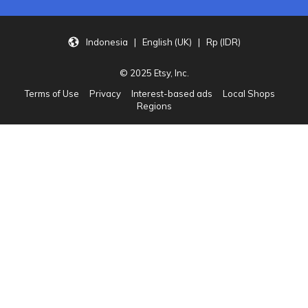
Indonesia | English (UK) | Rp (IDR)
© 2025 Etsy, Inc.
Terms of Use
Privacy
Interest-based ads
Local Shops
Regions