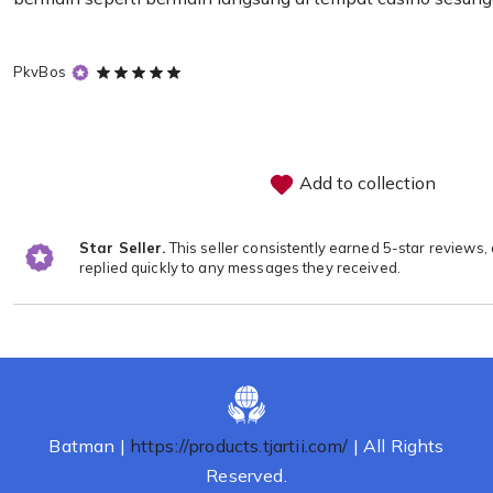
5
PkvBos
out
of
5
stars
Add to collection
Star Seller.
This seller consistently earned 5-star reviews,
replied quickly to any messages they received.
Loading...
Batman |
https://products.tjartii.com/
| All Rights
Reserved.