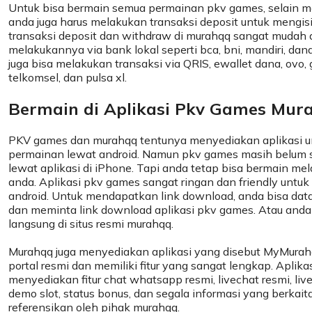
Untuk bisa bermain semua permainan pkv games, selain me
anda juga harus melakukan transaksi deposit untuk mengis
transaksi deposit dan withdraw di murahqq sangat mudah 
melakukannya via bank lokal seperti bca, bni, mandiri, danamo
juga bisa melakukan transaksi via QRIS, ewallet dana, ovo, g
telkomsel, dan pulsa xl.
Bermain di Aplikasi Pkv Games Mur
PKV games dan murahqq tentunya menyediakan aplikasi u
permainan lewat android. Namun pkv games masih belum 
lewat aplikasi di iPhone. Tapi anda tetap bisa bermain mel
anda. Aplikasi pkv games sangat ringan dan friendly untu
android. Untuk mendapatkan link download, anda bisa data
dan meminta link download aplikasi pkv games. Atau anda
langsung di situs resmi murahqq.
Murahqq juga menyediakan aplikasi yang disebut MyMurahqq
portal resmi dan memiliki fitur yang sangat lengkap. Apli
menyediakan fitur chat whatsapp resmi, livechat resmi, lives
demo slot, status bonus, dan segala informasi yang berkait
referensikan oleh pihak murahqq.