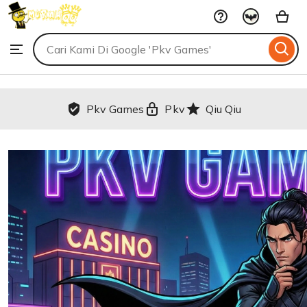
Pkv
Skip
Games
to
Search
Browse
ontent
for
items
or
shops
Pkv Games
Pkv
Qiu Qiu