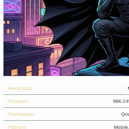
Nama Situs
Penilaian
986.24
Pembayaran
Qri
Platform
Mobile,